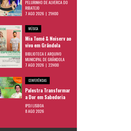
PELURINHO DE ALVERCA DO
RIBATEJO
7 AGO 2026 | 21H00
MÚSICA
Mia Tomé & Noiserv ao
vivo em Grândola
BIBLIOTECA E ARQUIVO
MUNICIPAL DE GRÂNDOLA
7 AGO 2026 | 22H00
CONFERÊNCIAS
Palestra Transformar
a Dor em Sabedoria
IPDJ LISBOA
8 AGO 2026