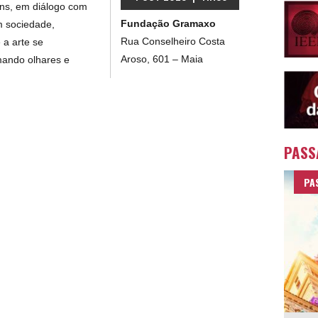
gens, em diálogo com
Fundação Gramaxo
m sociedade,
Rua Conselheiro Costa
 a arte se
Aroso, 601 – Maia
mando olhares e
PASS
PA