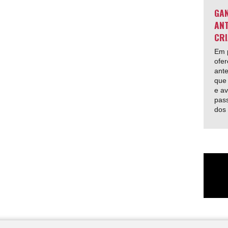
GAN
ANT
CRI
Em p
ofer
ante
que 
e av
pas
dos