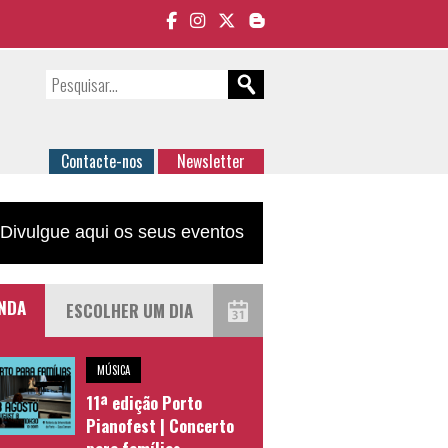
Contacte-nos
Newsletter
Divulgue aqui os seus eventos
NDA
MÚSICA
11ª edição Porto
Pianofest | Concerto