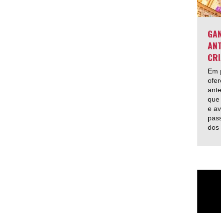
GAN
ANT
CRI
Em p
ofer
ante
que 
e av
pas
dos