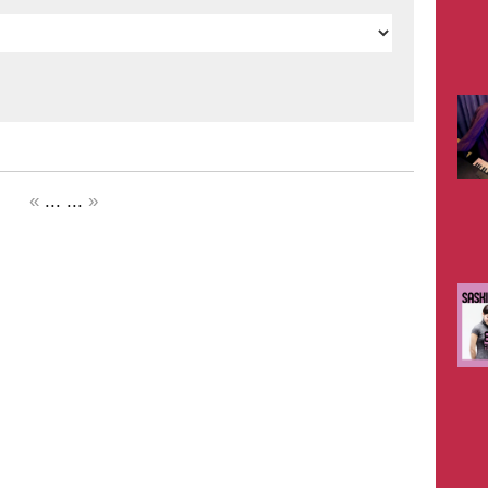
«
... ...
»