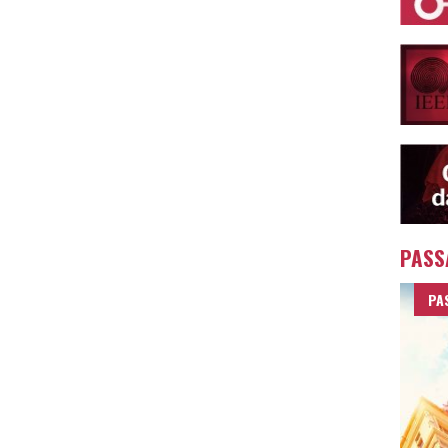
PASS
PA