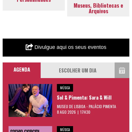
Museus, Bibliotecas e
Arquivos
Divulgue aqui os seus eventos
AGENDA
MÚSICA
Sol & Pimenta: Sara & Will
MUSEU DE LISBOA - PALÁCIO PIMENTA
8 AGO 2026 | 17H30
MÚSICA