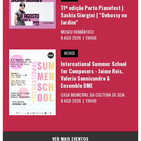
11ª edição Porto Pianofest |
Saskia Giorgini | “Debussy no
Jardim”
MUSEU ROMÂNTICO
8 AGO 2026 | 19H00
MÚSICA
International Summer School
for Composers - Jaime Reis,
Valerio Sannicandro &
Ensemble DME
CASA MUNICIPAL DA CULTURA DE SEIA
8 AGO 2026 | 19H00
VER MAIS EVENTOS