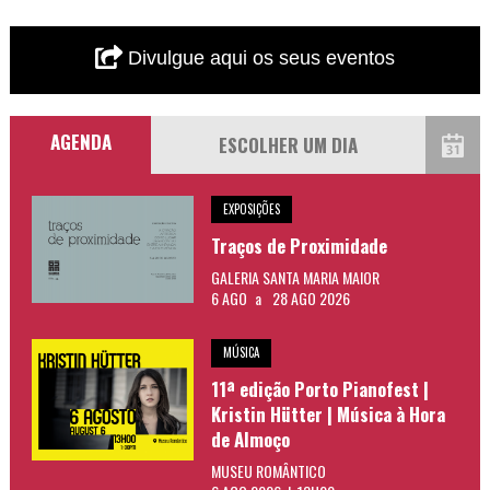
Divulgue aqui os seus eventos
AGENDA
EXPOSIÇÕES
Traços de Proximidade
GALERIA SANTA MARIA MAIOR
6 AGO
a
28 AGO 2026
MÚSICA
11ª edição Porto Pianofest |
Kristin Hütter | Música à Hora
de Almoço
MUSEU ROMÂNTICO