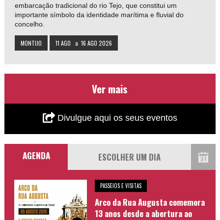
embarcação tradicional do rio Tejo, que constitui um
importante símbolo da identidade marítima e fluvial do
concelho.
MONTIJO
11 AGO
a
16 AGO 2026
Ver mais
Divulgue aqui os seus eventos
AGENDA
PASSEIOS E VISITAS
Arco da Rua Augusta comemora
13 anos desde a abertura ao