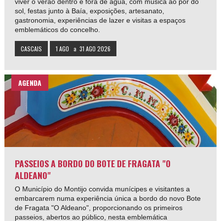
viver o verão dentro e fora de água, com música ao pôr do
sol, festas junto à Baía, exposições, artesanato,
gastronomia, experiências de lazer e visitas a espaços
emblemáticos do concelho.
CASCAIS
1 AGO
a
31 AGO 2026
AGENDA
PASSEIOS A BORDO DO BOTE DE FRAGATA "O
ALDEANO"
O Município do Montijo convida munícipes e visitantes a
embarcarem numa experiência única a bordo do novo Bote
de Fragata "O Aldeano", proporcionando os primeiros
passeios, abertos ao público, nesta emblemática