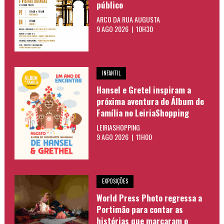
público
ARCO DA RUA AUGUSTA
9 AGO 2026 | 10H30
INFANTIL
Hansel e Gretel inspiram a
próxima aventura do Álbum de
Família no LeiriaShopping
LEIRIASHOPPING
9 AGO 2026 | 11H00
EXPOSIÇÕES
World Press Photo regressa a
Portimão para contar as
histórias que marcaram o