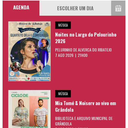
AGENDA
MÚSICA
Noites no Largo do Pelourinho
2026
PELURINHO DE ALVERCA DO RIBATEJO
7 AGO 2026 | 21H00
MÚSICA
Mia Tomé & Noiserv ao vivo em
Grândola
BIBLIOTECA E ARQUIVO MUNICIPAL DE
GRÂNDOLA