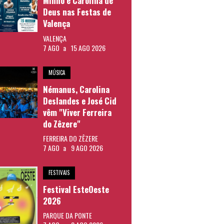
Minho e Carolina de
Deus nas Festas de
Valença
VALENÇA
7 AGO
a
15 AGO 2026
MÚSICA
Némanus, Carolina
Deslandes e José Cid
vêm "Viver Ferreira
do Zêzere"
FERREIRA DO ZÊZERE
7 AGO
a
9 AGO 2026
FESTIVAIS
Festival EsteOeste
2026
PARQUE DA PONTE