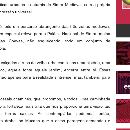
ísticas urbanas e naturais da Sintra Medieval, com a própria
pressão universal.
é feito um percurso abrangente das três zonas medievais
com especial relevo para o Palácio Nacional de Sintra, malha
ejas Coevas, não esquecendo, todo um conjunto de
oia.
calçadas e ruas da velha urbe conta-nos uma história, uma
o, aquela fonte aquele jardim, encerra entre si. Essas
 não apenas para a realidade sintrense, mas, também, para
olossais chaminés, que propomos, a todos, uma caminhada
o à fortaleza mais alta que nos proporciona uma visão tão
s terras saloias. Ao contemplá-las podemos, então,
eta árabe Ibn Mucana que a estas paragens demandou e