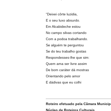
“Deixei côrte luzidia,
E o seu luxo absurdo.
Em Alcabideche estou
No campo silvas cortando
Com a podoa trabalhando.
Se alguém te perguntou
Se do teu trabalho gostas
Respondesses-lhe que sim:
Quem ama ser livre assim
De bom caráter dá mostras
Orientando pelo amor
E dádivas que eu colhi
Roteiro efetuado pela Câmara Municipa
Núcleo de Roteiros Culturais