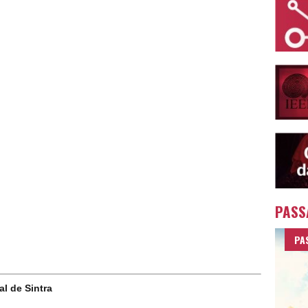
PASS
PA
l de Sintra