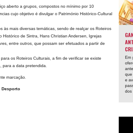
viço aberto a grupos, compostos no mínimo por 10
cias cujo objetivo é divulgar o Património Histórico-Cultural
s às mais diversas temáticas, sendo de realçar os Roteiros
GAN
 Histórico de Sintra, Hans Christian Andersen, Igrejas
ANT
ares, entre outros, que possam ser efetuados a partir de
CRI
Em p
ara os Roteiros Culturais, a fim de verificar se existe
ofer
 para a data pretendida.
ante
que 
nte marcação.
e av
pas
e Desporto
dos