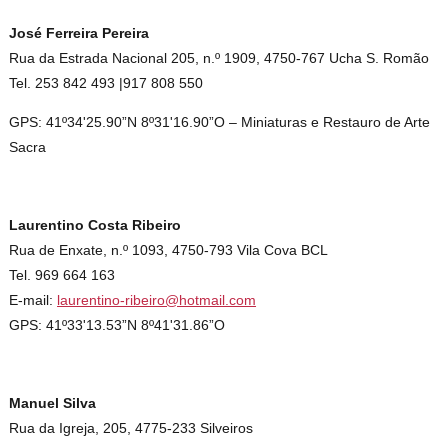
José Ferreira Pereira
Rua da Estrada Nacional 205, n.º 1909, 4750-767 Ucha S. Romão
Tel. 253 842 493 |917 808 550
GPS: 41º34'25.90”N 8º31'16.90”O – Miniaturas e Restauro de Arte
Sacra
Laurentino Costa Ribeiro
Rua de Enxate, n.º 1093, 4750-793 Vila Cova BCL
Tel. 969 664 163
E-mail:
laurentino-ribeiro@hotmail.com
GPS: 41º33'13.53”N 8º41'31.86”O
Manuel Silva
Rua da Igreja, 205, 4775-233 Silveiros