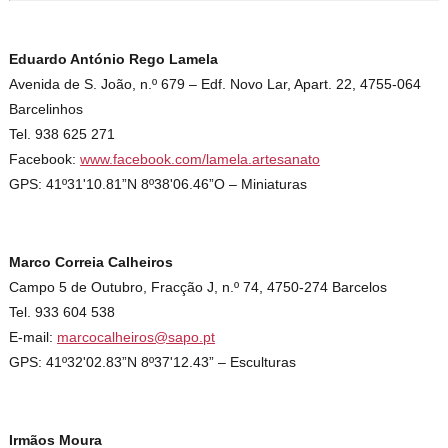
Eduardo António Rego Lamela
Avenida de S. João, n.º 679 – Edf. Novo Lar, Apart. 22, 4755-064
Barcelinhos
Tel. 938 625 271
Facebook:
www.facebook.com/lamela.artesanato
GPS: 41º31'10.81”N 8º38'06.46”O – Miniaturas
Marco Correia Calheiros
Campo 5 de Outubro, Fracção J, n.º 74, 4750-274 Barcelos
Tel. 933 604 538
E-mail:
marcocalheiros@sapo.pt
GPS: 41º32'02.83”N 8º37'12.43” – Esculturas
Irmãos Moura