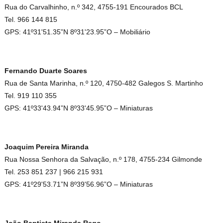
Rua do Carvalhinho, n.º 342, 4755-191 Encourados BCL
Tel. 966 144 815
GPS: 41º31'51.35”N 8º31'23.95”O – Mobiliário
Fernando Duarte Soares
Rua de Santa Marinha, n.º 120, 4750-482 Galegos S. Martinho
Tel. 919 110 355
GPS: 41º33'43.94”N 8º33'45.95”O – Miniaturas
Joaquim Pereira Miranda
Rua Nossa Senhora da Salvação, n.º 178, 4755-234 Gilmonde
Tel. 253 851 237 | 966 215 931
GPS: 41º29'53.71”N 8º39'56.96”O – Miniaturas