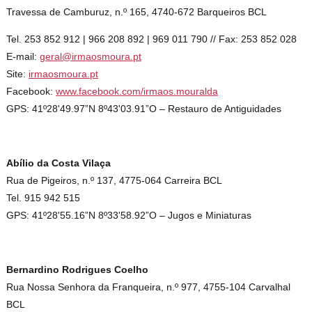
Travessa de Camburuz, n.º 165, 4740-672 Barqueiros BCL
Tel. 253 852 912 | 966 208 892 | 969 011 790 // Fax: 253 852 028
E-mail:
geral@irmaosmoura.pt
Site:
irmaosmoura.pt
Facebook:
www.facebook.com/irmaos.mouralda
GPS: 41º28'49.97”N 8º43'03.91”O – Restauro de Antiguidades
Abílio da Costa Vilaça
Rua de Pigeiros, n.º 137, 4775-064 Carreira BCL
Tel. 915 942 515
GPS: 41º28'55.16”N 8º33'58.92”O – Jugos e Miniaturas
Bernardino Rodrigues Coelho
Rua Nossa Senhora da Franqueira, n.º 977, 4755-104 Carvalhal
BCL