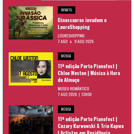
INFANTIL
Dinossauros invadem o
LoureShopping
LOURESHOPPING
7 AGO
a
9 AGO 2026
MÚSICA
11ª edição Porto Pianofest |
Chloe Weston | Música à Hora
de Almoço
MUSEU ROMÂNTICO
7 AGO 2026 | 13H00
MÚSICA
11ª edição Porto Pianofest |
Cezary Karwowski & Trio Kapwa
| Artistas em Residência