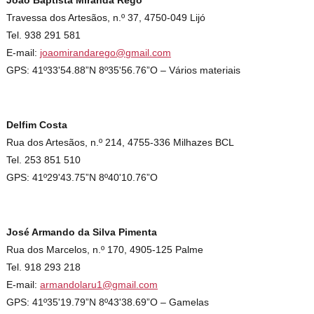
João Baptista Miranda Rego
Travessa dos Artesãos, n.º 37, 4750-049 Lijó
Tel. 938 291 581
E-mail:
joaomirandarego@gmail.com
GPS: 41º33'54.88”N 8º35'56.76”O – Vários materiais
Delfim Costa
Rua dos Artesãos, n.º 214, 4755-336 Milhazes BCL
Tel. 253 851 510
GPS: 41º29'43.75”N 8º40'10.76”O
José Armando da Silva Pimenta
Rua dos Marcelos, n.º 170, 4905-125 Palme
Tel. 918 293 218
E-mail:
armandolaru1@gmail.com
GPS: 41º35'19.79”N 8º43'38.69”O – Gamelas