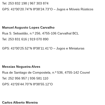
Tel. 253 832 198 | 967 303 874
GPS: 41º30'20.74”N 8º38'24.73”O – Jugos e Móveis Rústicos
Manuel Augusto Lopes Carvalho
Rua S. Sebastião, n.º 256, 4755-106 Carvalhal BCL
Tel. 253 831 616 | 919 070 890
GPS: 41º30'25.52”N 8º38'11.41”O – Jugos e Miniaturas
Messias Nogueira Alves
Rua de Santiago de Compostela, n.º 536, 4755-142 Courel
Tel. 252 956 957 | 936 581 110
GPS: 41º26'44.70”N 8º38'55.12”O
Carlos Alberto Moreira