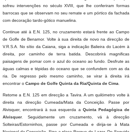
sofreu intervenções no século XVIII, que lhe conferiram formas
barrocas que se observam no seu remate e um pórtico da fachada
com decoração tardo-gótico manuelina.
Continue até à E.N. 125, no cruzamento estará frente ao Campo
de Golfe de Benamor. Volte à sua direita de novo na direcção de
V.R.S.A. No sítio da Caiana, siga a indicação Balieira do Lacém à
direita, por caminho de terra batida. Descobrirá magnificas
paisagens de pomar com o azul do oceano ao fundo. Desfrute as
águas calmas e tépidas do oceano que se confundem com as da
ria. De regresso pelo mesmo caminho, se virar à direita irá
encontrar o
Campo de Golfe Quinta da Ria/Quinta de Cima
.
Retome a E.N. 125 em direcção a Tavira. A um quilómetro volte à
direita na direcção Cumeada/Mata da Conceição. Passe por
Alvisquer, encontrará à sua esquerda a
Quinta Pedagógica de
Alvisquer
. Seguidamente um cruzamento, vá à direcção
Solteiras/Estorninhos, passe por Cumeada e dirija-se à Mata
Nacional da Conceição. Siga a placa Parque de Lazer. De Seguida