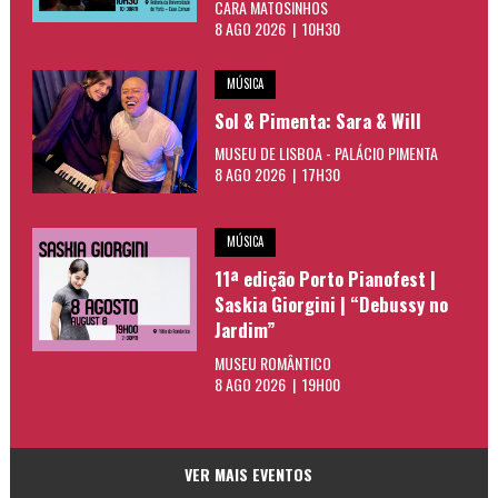
CARA MATOSINHOS
8 AGO 2026 | 10H30
MÚSICA
Sol & Pimenta: Sara & Will
MUSEU DE LISBOA - PALÁCIO PIMENTA
8 AGO 2026 | 17H30
MÚSICA
11ª edição Porto Pianofest |
Saskia Giorgini | “Debussy no
Jardim”
MUSEU ROMÂNTICO
8 AGO 2026 | 19H00
VER MAIS EVENTOS