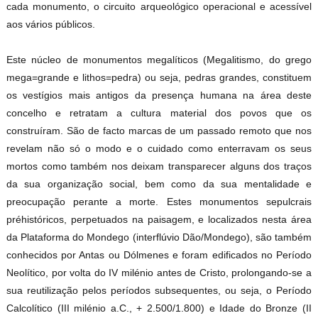
cada monumento, o circuito arqueológico operacional e acessível
aos vários públicos.
Este núcleo de monumentos megalíticos (Megalitismo, do grego
mega=grande e lithos=pedra) ou seja, pedras grandes, constituem
os vestígios mais antigos da presença humana na área deste
concelho e retratam a cultura material dos povos que os
construíram. São de facto marcas de um passado remoto que nos
revelam não só o modo e o cuidado como enterravam os seus
mortos como também nos deixam transparecer alguns dos traços
da sua organização social, bem como da sua mentalidade e
preocupação perante a morte. Estes monumentos sepulcrais
préhistóricos, perpetuados na paisagem, e localizados nesta área
da Plataforma do Mondego (interflúvio Dão/Mondego), são também
conhecidos por Antas ou Dólmenes e foram edificados no Período
Neolítico, por volta do IV milénio antes de Cristo, prolongando-se a
sua reutilização pelos períodos subsequentes, ou seja, o Período
Calcolítico (III milénio a.C., + 2.500/1.800) e Idade do Bronze (II