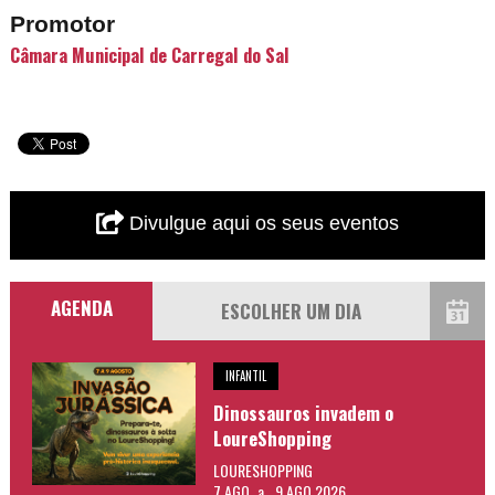
Promotor
Câmara Municipal de Carregal do Sal
Divulgue aqui os seus eventos
AGENDA
INFANTIL
Dinossauros invadem o
LoureShopping
LOURESHOPPING
7 AGO
a
9 AGO 2026