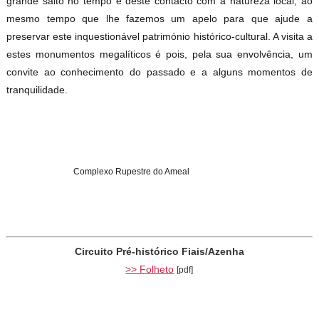
grande salto no tempo e deste contacto com a natureza local, ao
mesmo tempo que lhe fazemos um apelo para que ajude a
preservar este inquestionável património histórico-cultural. A visita a
estes monumentos megalíticos é pois, pela sua envolvência, um
convite ao conhecimento do passado e a alguns momentos de
tranquilidade.
Complexo Rupestre do Ameal
Circuito Pré-histórico Fiais/Azenha
>> Folheto
[pdf]