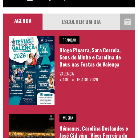
AGENDA
TRADIÇÃO
Diogo Piçarra, Sara Correia,
Sons do Minho e Carolina de
Deus nas Festas de Valença
VALENÇA
7 AGO
a
15 AGO 2026
MÚSICA
Némanus, Carolina Deslandes e
José Cid vêm "Viver Ferreira do