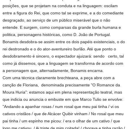
posições, que se projetam na conduta e na linguagem: oscilam
entre a figura do Rei, que como tal se exprime, e a do comediante
desgraçado, ao serviço de um público miserável que o não
entende. E surgem, como comparsas da grande burla humana e
politica, personagens históricas, como D. João de Portugal.
Bonamis desdobra-se assim entre os dois papéis existenciais, o do
rei destronado e o do ator-aventureiro burlão. Até que ponto o
desdobramento é sincero, o espectador ajuizará: sendo certo, tal
como já dissemos, que a linguagem se transforma de acordo com
a personagem que, alternadamente, Bonamis encarna.
Com uma técnica claramente brechteana, a peça abre com a
canção de Floriana, denominada precisamente "O Romance da
Moura Huria": estamos aqui em plena representação teatral, mas
que indicia ou anuncia o embuste em que Marco Tulio se envolve:
"Andando a apanhar rosas / num rosal que meu pai tinha / vi os
cativos cristãos / que de Alcácer Quibir vinham / No rosal que meu
pai tinha / um espinho me picou: / era o olhar de um cativo / que
logo me cativou. / Ai triste de mim coitada! / chorava e tinha razão /