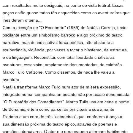
com resultados muito desiguais, no ponto de vista teatral. Essas
peças estão quase todas tão esquecidas como os aventureiros que
lhes deram o tema...
Com a exceção de "O Encoberto" (1969) de Natália Correia, texto
oscilante entre um simbolismo barroco e algo próximo do teatro
narrativo, mas de indiscutível força poética, não obstante a
exuberância, violência, por vezes a tocar o blasfemo, da estrutura
e da linguagem. Reconstitui, com total liberdade criativa, as
aventuras, essas sim, amplamente documentadas, do calabrês
Marco Tulio Catizone. Como dissemos, de nada lhe valeu a
aventura.
Natália transforma Marco Tulio num ator de mísera expressão,
integrado numa companhia ambulante não por acaso denominada
"O Purgatório dos Comediantes". Marco Tulio usa em cena o nome
de Bonamis, e tem como parceiros principais a sua amante
Floriana e um coro de três “catadeiras” que conferem à peça a
sua dimensão próxima do teatro épico, através de poemas e
canções intercalares. O ator e o personagem alternam habilmente