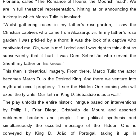
Floriana, called “The Romance of Houria, the Moorish maid”. We
are in full theatrical representation, hinting at or announcing the
trickery in which Marco Tulio is involved:
“Whilst gathering roses in my father’s rose-garden, I saw the
Christian captives who came from Alcazarquivir. In my father’s rose
garden I was pricked by a thorn: it was the look of a captive who
captivated me. Oh, woe is me! I cried and I was right to think that so
subserviently that it hurt it was Dom Sebastião who served the
Sheriff my father on his knees.”
This then is theatrical imagery. From there, Marco Tulio the actor
becomes Marco Tulio the Desired King. And there we venture into
myth and occult prophecy: “I see the Hidden One coming who will
expel the tyrants. Our faith in King D. Sebastião is as a wall.”
The play unfolds the entire historic intrigue based on interventions
by Philip II, Friar Diego, Cristóvão de Moura and assorted
noblemen, bankers and people. The political synthesis and
simultaneously the occultist message of the Hidden One is
conveyed by King D. João of Portugal, taking it up in