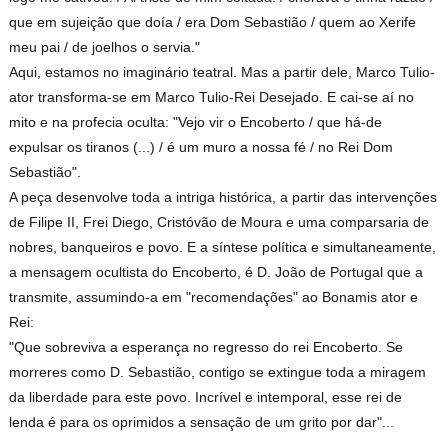
que em sujeição que doía / era Dom Sebastião / quem ao Xerife
meu pai / de joelhos o servia."
Aqui, estamos no imaginário teatral. Mas a partir dele, Marco Tulio-
ator transforma-se em Marco Tulio-Rei Desejado. E cai-se aí no
mito e na profecia oculta: "Vejo vir o Encoberto / que há-de
expulsar os tiranos (...) / é um muro a nossa fé / no Rei Dom
Sebastião".
A peça desenvolve toda a intriga histórica, a partir das intervenções
de Filipe II, Frei Diego, Cristóvão de Moura e uma comparsaria de
nobres, banqueiros e povo. E a síntese política e simultaneamente,
a mensagem ocultista do Encoberto, é D. João de Portugal que a
transmite, assumindo-a em "recomendações" ao Bonamis ator e
Rei:
"Que sobreviva a esperança no regresso do rei Encoberto. Se
morreres como D. Sebastião, contigo se extingue toda a miragem
da liberdade para este povo. Incrível e intemporal, esse rei de
lenda é para os oprimidos a sensação de um grito por dar"...