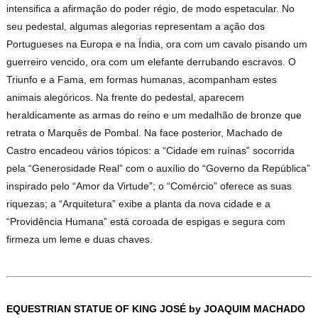
intensifica a afirmação do poder régio, de modo espetacular. No
seu pedestal, algumas alegorias representam a ação dos
Portugueses na Europa e na Índia, ora com um cavalo pisando um
guerreiro vencido, ora com um elefante derrubando escravos. O
Triunfo e a Fama, em formas humanas, acompanham estes
animais alegóricos. Na frente do pedestal, aparecem
heraldicamente as armas do reino e um medalhão de bronze que
retrata o Marquês de Pombal. Na face posterior, Machado de
Castro encadeou vários tópicos: a “Cidade em ruínas” socorrida
pela “Generosidade Real” com o auxílio do “Governo da República”
inspirado pelo “Amor da Virtude”; o “Comércio” oferece as suas
riquezas; a “Arquitetura” exibe a planta da nova cidade e a
“Providência Humana” está coroada de espigas e segura com
firmeza um leme e duas chaves.
EQUESTRIAN STATUE OF KING JOSÉ
by JOAQUIM MACHADO