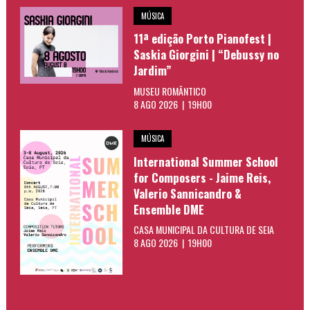
MÚSICA
11ª edição Porto Pianofest |
Saskia Giorgini | “Debussy no
Jardim”
MUSEU ROMÂNTICO
8 AGO 2026 | 19H00
MÚSICA
International Summer School
for Composers - Jaime Reis,
Valerio Sannicandro &
Ensemble DME
CASA MUNICIPAL DA CULTURA DE SEIA
8 AGO 2026 | 19H00