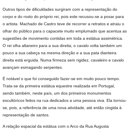
Outros tipos de dificuldades surgiram com a representação do
corpo e do rosto do próprio rei, pois este recusou-se a posar para
o artista. Machado de Castro teve de recorrer a retratos e atraiu o
olhar do público para o capacete muito emplumado que acentua as
sugestões de movimento contidas em toda a estátua assimétrica.
O rei olha altaneiro para a sua direita; o cavalo volta também um
pouco a sua cabeça na mesma direção e a sua pata dianteira
direita está erguida. Numa firmeza sem rigidez, cavaleiro e cavalo
avançam esmagando serpentes.
É notável o que foi conseguido fazer-se em muito pouco tempo.
Trata-se da primeira estátua equestre realizada em Portugal,
sendo também, neste país, um dos primeiros monumentos
escultóricos feitos na rua dedicados a uma pessoa viva. Ela tornou-
se, pois, a referência de uma nova atividade, até então cingida à
representação de santos.
A relação espacial da estátua com o Arco da Rua Augusta