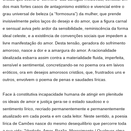
dos mais fortes casos de antagonismo estético e vivencial entre o
grau universal de beleza (a “formosura”) da mulher, que prende
invisivelmente pelos laços do desejo e do amor, que a figura carnal
e sensual aviva pelo ardor da sensibilidade, reminiscência da forma
ideal celeste, e a existência de convenções sociais que impedem a
livre manifestação do amor. Desta tensão, geradora do sofrimento
amoroso, nasce a dor e a amargura do amor. A racionalidade
idealizada esbarra assim contra a materialidade fluida, imperfeita,
sensível e sentimental, concretizando-se no poema ora em laivos
eróticos, ora em desejos amorosos cristãos, que, frustrados uns e
outros, envolvem o poema de penas e saudades líricas.
Face à constitutiva incapacidade humana de atingir em plenitude
os ideais de amor e justiça gera-se o estado saudoso e o
sentimento lírico, recriado permanentemente e permanentemente
atualizado em cada poeta e em cada leitor. Neste sentido, a poesia
lírica de Camões nasce do mesmo desequilíbrio que percorre toda
a sua vida: “Verdade, Amor, Razão, Merecimento / Qualquer alma