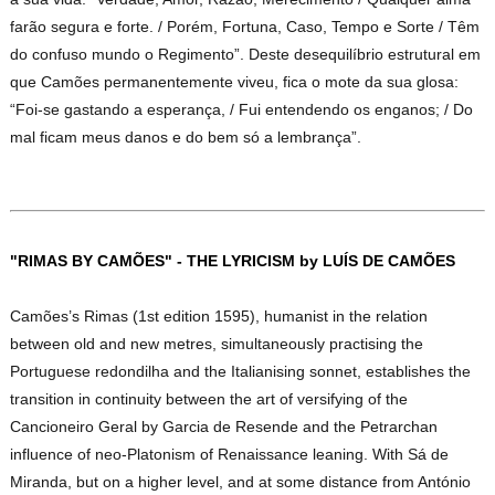
farão segura e forte. / Porém, Fortuna, Caso, Tempo e Sorte / Têm
do confuso mundo o Regimento”. Deste desequilíbrio estrutural em
que Camões permanentemente viveu, fica o mote da sua glosa:
“Foi-se gastando a esperança, / Fui entendendo os enganos; / Do
mal ficam meus danos e do bem só a lembrança”.
"RIMAS BY CAMÕES" -
THE LYRICISM
by LUÍS DE CAMÕES
Camões’s Rimas (1st edition 1595), humanist in the relation
between old and new metres, simultaneously practising the
Portuguese redondilha and the Italianising sonnet, establishes the
transition in continuity between the art of versifying of the
Cancioneiro Geral by Garcia de Resende and the Petrarchan
influence of neo-Platonism of Renaissance leaning. With Sá de
Miranda, but on a higher level, and at some distance from António