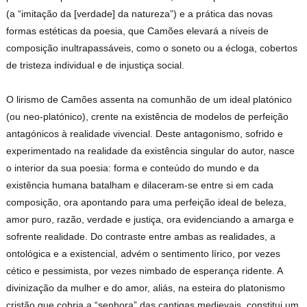
(a “imitação da [verdade] da natureza”) e a prática das novas
formas estéticas da poesia, que Camões elevará a níveis de
composição inultrapassáveis, como o soneto ou a écloga, cobertos
de tristeza individual e de injustiça social.
O lirismo de Camões assenta na comunhão de um ideal platónico
(ou neo-platónico), crente na existência de modelos de perfeição
antagónicos à realidade vivencial. Deste antagonismo, sofrido e
experimentado na realidade da existência singular do autor, nasce
o interior da sua poesia: forma e conteúdo do mundo e da
existência humana batalham e dilaceram-se entre si em cada
composição, ora apontando para uma perfeição ideal de beleza,
amor puro, razão, verdade e justiça, ora evidenciando a amarga e
sofrente realidade. Do contraste entre ambas as realidades, a
ontológica e a existencial, advém o sentimento lírico, por vezes
cético e pessimista, por vezes nimbado de esperança ridente. A
divinização da mulher e do amor, aliás, na esteira do platonismo
cristão que cobria a “senhora” das cantigas medievais, constitui um