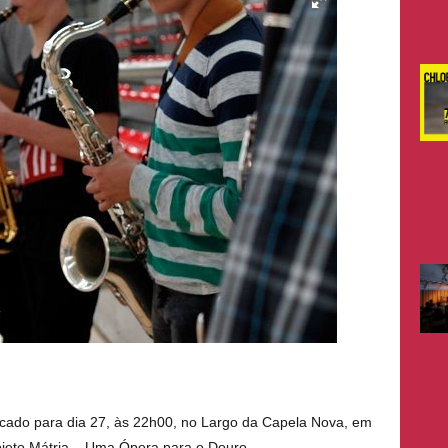
ado para dia 27, às 22h00, no Largo da Capela Nova, em
rojeto Mátria – Uma Ópera para o Douro.