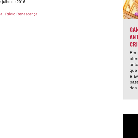
e julho de 2016
ra
|
Rádio Renascença
GAN
ANT
CRI
Em p
ofer
ante
que 
e av
pas
dos