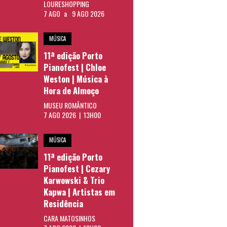
LOURESHOPPING
7 AGO
a
9 AGO 2026
MÚSICA
11ª edição Porto
Pianofest | Chloe
Weston | Música à
Hora de Almoço
MUSEU ROMÂNTICO
7 AGO 2026 | 13H00
MÚSICA
11ª edição Porto
Pianofest | Cezary
Karwowski & Trio
Kapwa | Artistas em
Residência
CARA MATOSINHOS