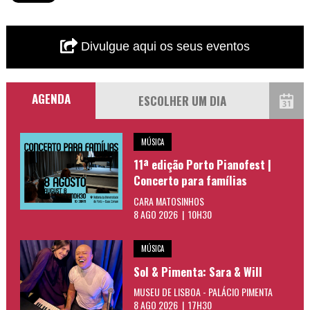
Divulgue aqui os seus eventos
AGENDA
MÚSICA
11ª edição Porto Pianofest |
Concerto para famílias
CARA MATOSINHOS
8 AGO 2026 | 10H30
MÚSICA
Sol & Pimenta: Sara & Will
MUSEU DE LISBOA - PALÁCIO PIMENTA
8 AGO 2026 | 17H30