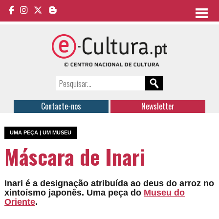
Contacte-nos
Newsletter
UMA PEÇA | UM MUSEU
Máscara de Inari
Inari é a designação atribuída ao deus do arroz no
xintoísmo japonês.
Uma peça do
Museu do
Oriente
.