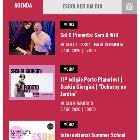
AGENDA
MÚSICA
Sol & Pimenta: Sara & Will
MUSEU DE LISBOA - PALÁCIO PIMENTA
8 AGO 2026 | 17H30
MÚSICA
11ª edição Porto Pianofest |
Saskia Giorgini | “Debussy no
Jardim”
MUSEU ROMÂNTICO
8 AGO 2026 | 19H00
MÚSICA
International Summer School