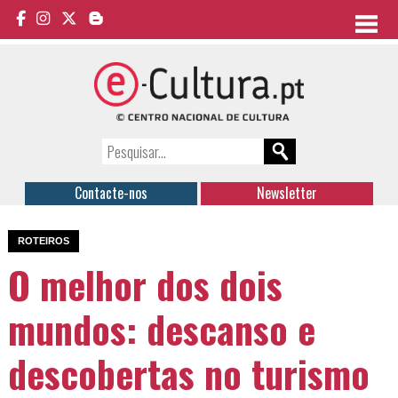
Contacte-nos
Newsletter
ROTEIROS
O melhor dos dois
mundos: descanso e
descobertas no turismo