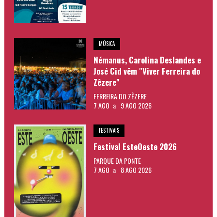
MÚSICA
Némanus, Carolina Deslandes e
José Cid vêm "Viver Ferreira do
Zêzere"
FERREIRA DO ZÊZERE
7 AGO
a
9 AGO 2026
FESTIVAIS
Festival EsteOeste 2026
PARQUE DA PONTE
7 AGO
a
8 AGO 2026