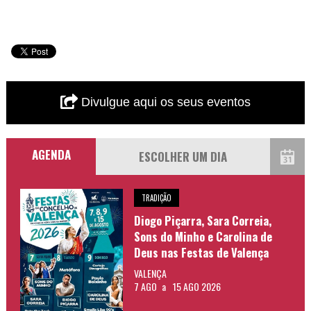
Divulgue aqui os seus eventos
AGENDA
TRADIÇÃO
Diogo Piçarra, Sara Correia,
Sons do Minho e Carolina de
Deus nas Festas de Valença
VALENÇA
7 AGO
a
15 AGO 2026