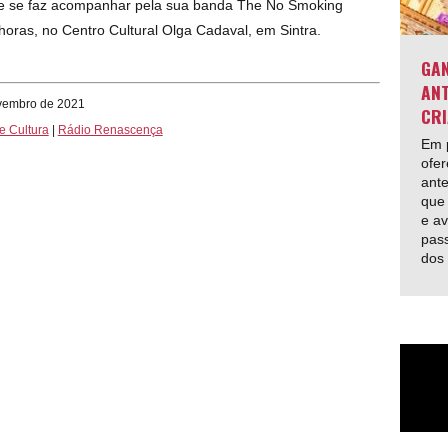
que se faz acompanhar pela sua banda The No Smoking
oras, no Centro Cultural Olga Cadaval, em Sintra.
GAN
ANT
ovembro de 2021
CRI
e Cultura
|
Rádio Renascença
Em p
ofer
ante
que 
e av
pas
dos