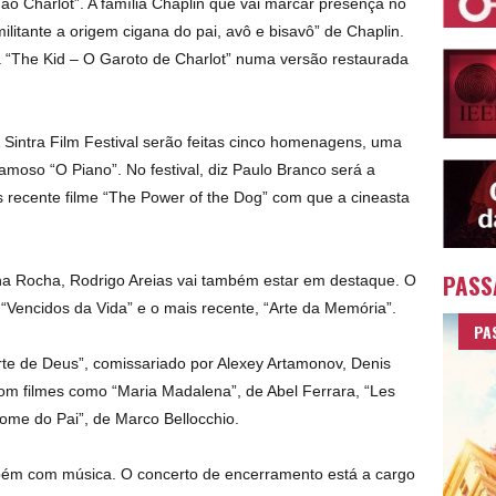
ao Charlot”. A família Chaplin que vai marcar presença no
 militante a origem cigana do pai, avô e bisavô” de Chaplin.
á “The Kid – O Garoto de Charlot” numa versão restaurada
 Sintra Film Festival serão feitas cinco homenagens, uma
amoso “O Piano”. No festival, diz Paulo Branco será a
s recente filme “The Power of the Dog” com que a cineasta
PASS
 Ana Rocha, Rodrigo Areias vai também estar em destaque. O
s, “Vencidos da Vida” e o mais recente, “Arte da Memória”.
PA
rte de Deus”, comissariado por Alexey Artamonov, Denis
om filmes como “Maria Madalena”, de Abel Ferrara, “Les
ome do Pai”, de Marco Bellocchio.
mbém com música. O concerto de encerramento está a cargo