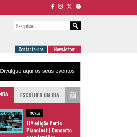
Contacte-nos
Newsletter
Divulgue aqui os seus eventos
NDA
MÚSICA
11ª edição Porto
Pianofest | Concerto