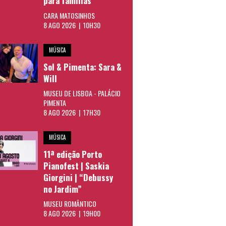
para famílias
CARA MATOSINHOS
8 AGO 2026 | 10H30
MÚSICA
Sol & Pimenta: Sara &
Will
MUSEU DE LISBOA - PALÁCIO
PIMENTA
8 AGO 2026 | 17H30
MÚSICA
11ª edição Porto
Pianofest | Saskia
Giorgini | “Debussy
no Jardim”
MUSEU ROMÂNTICO
8 AGO 2026 | 19H00