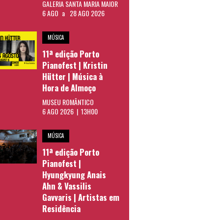
GALERIA SANTA MARIA MAIOR
6 AGO
a
28 AGO 2026
MÚSICA
11ª edição Porto
Pianofest | Kristin
Hütter | Música à
Hora de Almoço
MUSEU ROMÂNTICO
6 AGO 2026 | 13H00
MÚSICA
11ª edição Porto
Pianofest |
Hyungkyung Anais
Ahn & Vassilis
Gavvaris | Artistas em
Residência