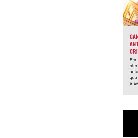
GAN
ANT
CRI
Em p
ofer
ante
que 
e av