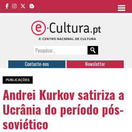
Contacte-nos
Newsletter
PUBLICAÇÕES
Andrei Kurkov satiriza a
Ucrânia do período pós-
soviético