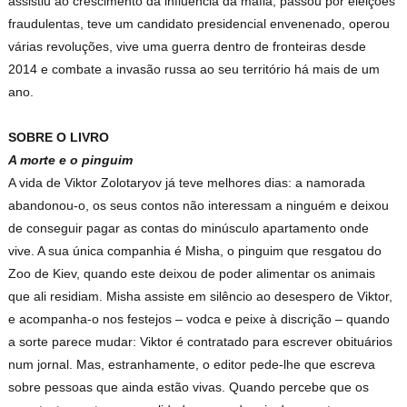
assistiu ao crescimento da influência da máfia, passou por eleições
fraudulentas, teve um candidato presidencial envenenado, operou
várias revoluções, vive uma guerra dentro de fronteiras desde
2014 e combate a invasão russa ao seu território há mais de um
ano.
SOBRE O LIVRO
A morte e o pinguim
A vida de Viktor Zolotaryov já teve melhores dias: a namorada
abandonou-o, os seus contos não interessam a ninguém e deixou
de conseguir pagar as contas do minúsculo apartamento onde
vive. A sua única companhia é Misha, o pinguim que resgatou do
Zoo de Kiev, quando este deixou de poder alimentar os animais
que ali residiam. Misha assiste em silêncio ao desespero de Viktor,
e acompanha-o nos festejos – vodca e peixe à discrição – quando
a sorte parece mudar: Viktor é contratado para escrever obituários
num jornal. Mas, estranhamente, o editor pede-lhe que escreva
sobre pessoas que ainda estão vivas. Quando percebe que os