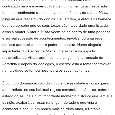
contratado para escrever obituários num jornal. Esta inesperada
fonte de rendimento traz um novo alento à sua vida e à de
Misha,
o
pinguim que resgatou do Zoo de Kiev. Porém, a euforia desvanece
quando percebe que os seus textos são na verdade uma lista de
alvos a abater. Viktor e
Misha
veem-se no centro de uma perigosa
e surreal sucessão de acontecimentos, envolvendo uma rede
mafiosa que está a tomar o poder de assalto. Numa alegoria
impactante, Kurkov faz de
Misha
uma espécie de espelho
melancólico de Viktor: assim como o pinguim foi arrancado da
Antártida e depois do Zoológico, o escritor está a tentar sobreviver
numa cidade se tornou hostil para os seus habitantes.
É com um domínio exímio do limbo entre realidade e ficção que o
autor reflete, no seu habitual registo sarcástico e cáustico, sobre o
estado do seu país num importante momento histórico que, em sua
opinião, acabará por estar na origem de tudo o que viria a
acontecer a seguir: em pouco mais de trinta anos, a Ucrânia