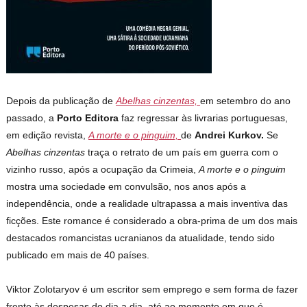
Depois da publicação de
Abelhas cinzentas,
em setembro do ano
passado, a
Porto Editora
faz regressar às livrarias portuguesas,
em edição revista,
A morte e o pinguim,
de
Andrei Kurkov.
Se
Abelhas cinzentas
traça o retrato de um país em guerra com o
vizinho russo, após a ocupação da Crimeia,
A morte e o pinguim
mostra uma sociedade em convulsão, nos anos após a
independência, onde a realidade ultrapassa a mais inventiva das
ficções. Este romance é considerado a obra-prima de um dos mais
destacados romancistas ucranianos da atualidade, tendo sido
publicado em mais de 40 países.
Viktor Zolotaryov é um escritor sem emprego e sem forma de fazer
frente às despesas do dia a dia, até ao momento em que é