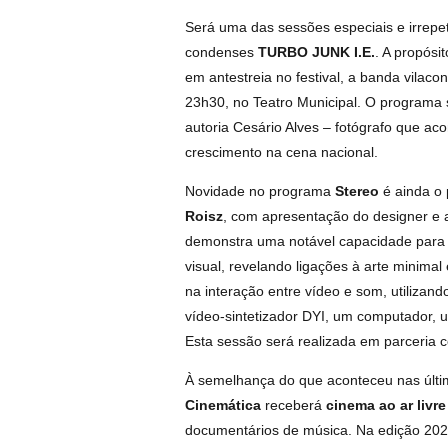
Será uma das sessões especiais e irrepe
condenses
TURBO JUNK I.E.
. A propósi
em antestreia no festival, a banda vilaco
23h30, no Teatro Municipal. O programa
autoria Cesário Alves – fotógrafo que a
crescimento na cena nacional.
Novidade no programa
Stereo
é ainda o 
Roisz
, com apresentação do designer e a
demonstra uma notável capacidade para 
visual, revelando ligações à arte minimal
na interação entre vídeo e som, utilizan
vídeo-sintetizador DYI, um computador, u
Esta sessão será realizada em parceria c
À semelhança do que aconteceu nas últi
Cinemática
receberá
cinema ao ar livre
documentários de música. Na edição 202