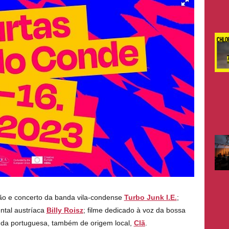
ião e concerto da banda vila-condense
Turbo Junk I.E
.
;
ntal austríaca
Billy Roisz
; filme dedicado à voz da bossa
nda portuguesa, também de origem local,
Clã
.