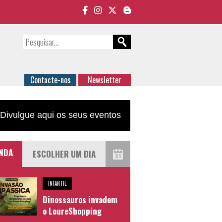
Contacte-nos
Newsletter
Divulgue aqui os seus eventos
NDA
INFANTIL
Dinossauros invadem
o LoureShopping