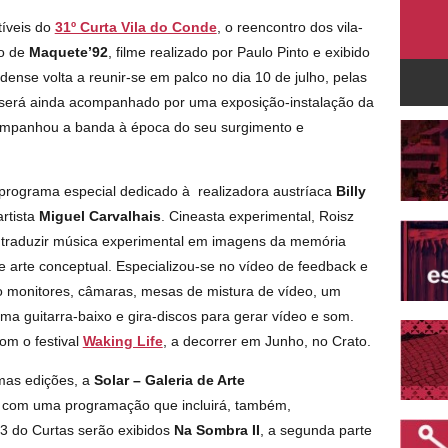
tíveis do
31º Curta Vila do Conde
, o reencontro dos vila-
to de
Maquete’92
, filme realizado por Paulo Pinto e exibido
ndense volta a reunir-se em palco no dia 10 de julho, pelas
 será ainda acompanhado por uma exposição-instalação da
companhou a banda à época do seu surgimento e
programa especial dedicado à realizadora austríaca
Billy
rtista
Miguel Carvalhais
. Cineasta experimental, Roisz
traduzir música experimental em imagens da memória
 e arte conceptual. Especializou-se no vídeo de feedback e
do monitores, câmaras, mesas de mistura de vídeo, um
ma guitarra-baixo e gira-discos para gerar vídeo e som.
om o festival
Waking Life
, a decorrer em Junho, no Crato.
mas edições, a
Solar – Galeria de Arte
com uma programação que incluirá, também,
3 do Curtas serão exibidos
Na Sombra II
, a segunda parte