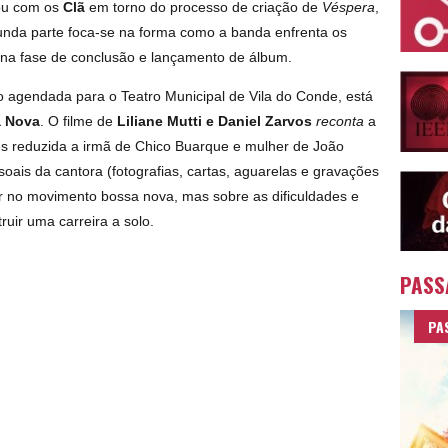
ou com os
Clã
em torno do processo de criação de
Véspera
,
unda parte foca-se na forma como a banda enfrenta os
ena fase de conclusão e lançamento de álbum.
o agendada para o Teatro Municipal de Vila do Conde, está
a Nova
. O filme de
Liliane Mutti e Daniel Zarvos
reconta
a
ezes reduzida a irmã de Chico Buarque e mulher de João
oais da cantora (fotografias, cartas, aguarelas e gravações
r no movimento bossa nova, mas sobre as dificuldades e
ruir uma carreira a solo.
PASS
PA