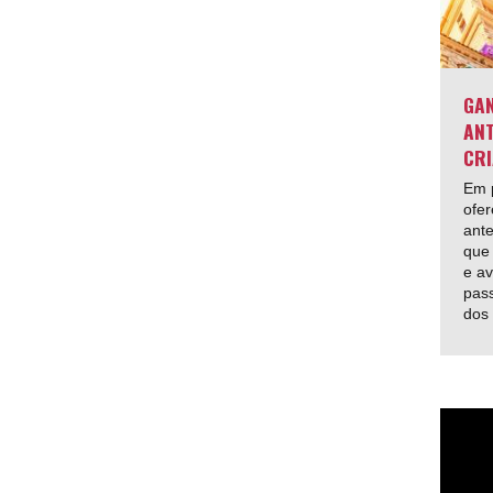
GAN
ANT
CRI
Em p
ofer
ante
que 
e av
pas
dos