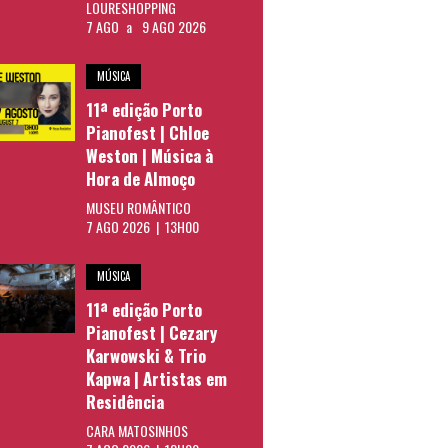
LOURESHOPPING
7 AGO
a
9 AGO 2026
MÚSICA
11ª edição Porto
Pianofest | Chloe
Weston | Música à
Hora de Almoço
MUSEU ROMÂNTICO
7 AGO 2026 | 13H00
MÚSICA
11ª edição Porto
Pianofest | Cezary
Karwowski & Trio
Kapwa | Artistas em
Residência
CARA MATOSINHOS