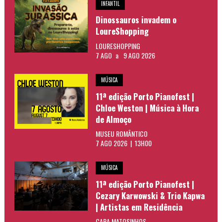
INFANTIL
Dinossauros invadem o
LoureShopping
LOURESHOPPING
7 AGO
a
9 AGO 2026
MÚSICA
11ª edição Porto Pianofest |
Chloe Weston | Música à Hora
de Almoço
MUSEU ROMÂNTICO
7 AGO 2026 | 13H00
MÚSICA
11ª edição Porto Pianofest |
Cezary Karwowski & Trio Kapwa
| Artistas em Residência
CARA MATOSINHOS