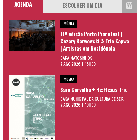
AGENDA
MÚSICA
11ª edição Porto Pianofest |
Cezary Karwowski & Trio Kapwa
| Artistas em Residência
CARA MATOSINHOS
7 AGO 2026 | 18H00
MÚSICA
Sara Carvalho + Re:Flexus Trio
CASA MUNICIPAL DA CULTURA DE SEIA
7 AGO 2026 | 19H00