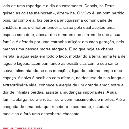
vida de uma rapariga é o dia do casamento. Depois, se Deus
quiser, as coisas melhoram», dizem-lhe. O viúvo é um bom partido,
pois, tal como ela, faz parte da antiquíssima comunidade de
cristãos, mas é difícil entender a razão pela qual aceitou uma
esposa sem dote, apesar dos rumores que correm de que a sua
família é afetada por uma estranha aflição: em cada geração, pelo
menos uma pessoa morre afogada. E no que hoje se chama
Kerala, a água está em todo o lado, moldando a terra numa teia de
lagos e lagoas, acompanhando as existências com o seu canto
suave, alimentando-se das monções, ligando tudo no tempo e no
espaço. A noiva é acolhida com afeto e, no decurso da sua longa e
extraordinária vida, conhece a alegria de um grande amor, sofre a
dor de infinitas perdas, assiste a mudanças importantes. A sua
família alargar-se-á e retrair-se-á com nascimentos e mortes. Até à
chegada de uma neta que receberá o seu nome, estudará
medicina e fará uma descoberta chocante.
Ver primeiras páginas