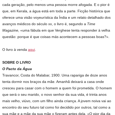
cada geração, pelo menos uma pessoa morre afogada. E o pior é
que, em Kerala, a água está em toda a parte. Ficção histórica que
oferece uma visão voyeurística da Índia e um relato detalhado dos
avanços médicos do século xx, o livro é, segundo a
Time
Magazine,
«uma fábula em que Verghese tenta responder à velha
questão: porque é que coisas más acontecem a pessoas boas?».
O livro à venda
aqui
.
SOBRE O LIVRO
O Pacto da Água
Travancor, Costa do Malabar, 1900. Uma rapariga de doze anos
tenta dormir nos braços da mãe. Amanhã deixará a casa onde
cresceu para casar com o homem a quem foi prometida. O homem
que será o seu marido, o novo senhor da sua vida, é trinta anos
mais velho, viúvo, com um filho ainda criança. A jovem noiva vai ao
encontro do seu futuro tal como foi decidido por outros, tal como a
sua mãe e a mãe da sua mãe o fizeram antes dela. «O pior dia da