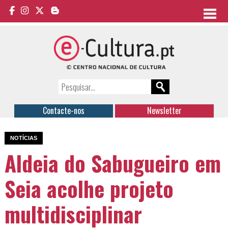
Contacte-nos
Newsletter
NOTÍCIAS
Aldeia do Sabugueiro em
Seia acolhe projeto
multidisciplinar