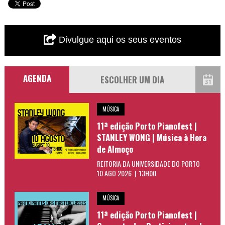
Divulgue aqui os seus eventos
AGENDA
MÚSICA
11ª edição Porto Pianofest |
STANLEY WONG | Música à Hora
de Almoço
REITORIA DA UNIVERSIDADE DO PORTO
10 AGO 2026 | 13H00
MÚSICA
11ª edição Porto Pianofest |