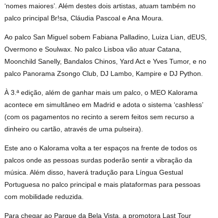
‘nomes maiores’. Além destes dois artistas, atuam também no
palco principal Br!sa, Cláudia Pascoal e Ana Moura.
Ao palco San Miguel sobem Fabiana Palladino, Luiza Lian, dEUS,
Overmono e Soulwax. No palco Lisboa vão atuar Catana,
Moonchild Sanelly, Bandalos Chinos, Yard Act e Yves Tumor, e no
palco Panorama Zsongo Club, DJ Lambo, Kampire e DJ Python.
À 3.ª edição, além de ganhar mais um palco, o MEO Kalorama
acontece em simultâneo em Madrid e adota o sistema ‘cashless’
(com os pagamentos no recinto a serem feitos sem recurso a
dinheiro ou cartão, através de uma pulseira).
Este ano o Kalorama volta a ter espaços na frente de todos os
palcos onde as pessoas surdas poderão sentir a vibração da
música. Além disso, haverá tradução para Língua Gestual
Portuguesa no palco principal e mais plataformas para pessoas
com mobilidade reduzida.
Para chegar ao Parque da Bela Vista, a promotora Last Tour