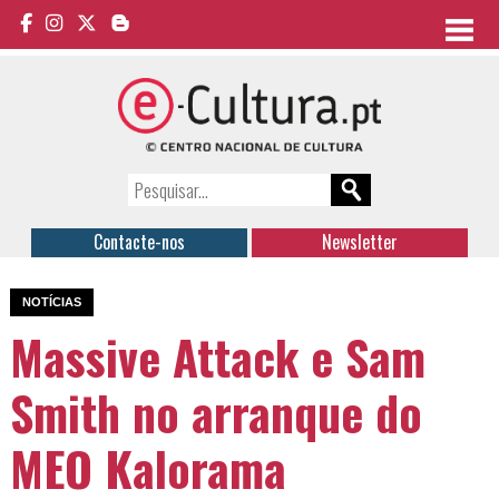
Contacte-nos
Newsletter
NOTÍCIAS
Massive Attack e Sam
Smith no arranque do
MEO Kalorama