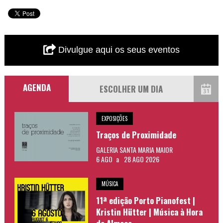
Divulgue aqui os seus eventos
AGENDA
EXPOSIÇÕES
Traços de Proximidade
GALERIA SANTA MARIA MAIOR
6 AGO
a
28 AGO 2026
MÚSICA
11ª edição Porto Pianofest |
Kristin Hütter | Música à Hora