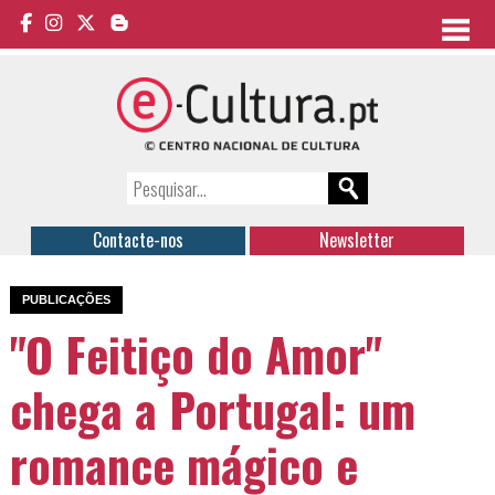
Contacte-nos
Newsletter
PUBLICAÇÕES
"O Feitiço do Amor"
chega a Portugal: um
romance mágico e