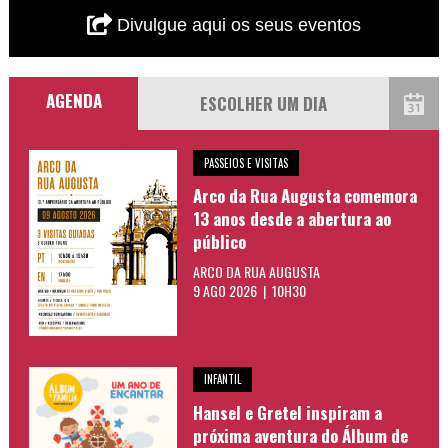
Divulgue aqui os seus eventos
AGENDA
PASSEIOS E VISITAS
Arco da Rua Augusta comemora
13 anos desde a abertura ao
público
ARCO DA RUA AUGUSTA
9 AGO 2026 | 10H30
INFANTIL
Hansel e Gretel inspiram a
próxima aventura do Álbum de