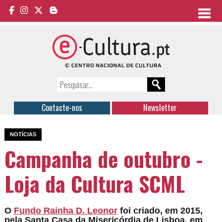
Contacte-nos
Newsletter
NOTÍCIAS
Campanha de outubro -
Loja da Cultura SCML
O
Fundo Rainha D. Leonor
foi criado, em 2015,
pela Santa Casa da Misericórdia de Lisboa, em