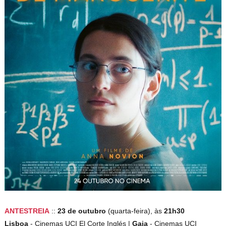
ANTESTREIA
::
23 de outubro
(quarta-feira), às
21h30
Lisboa
- Cinemas UCI El Corte Inglés |
Gaia
- Cinemas UCI