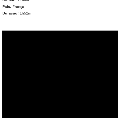
Género:
Drama
País:
França
Duração:
1h52m