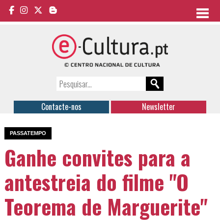
Contacte-nos
Newsletter
PASSATEMPO
Ganhe convites para a
antestreia do filme "O
Teorema de Marguerite"