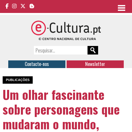
Contacte-nos
Newsletter
PUBLICAÇÕES
Um olhar fascinante
sobre personagens que
mudaram o mundo,