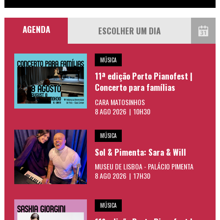
AGENDA
MÚSICA
11ª edição Porto Pianofest |
Concerto para famílias
CARA MATOSINHOS
8 AGO 2026 | 10H30
MÚSICA
Sol & Pimenta: Sara & Will
MUSEU DE LISBOA - PALÁCIO PIMENTA
8 AGO 2026 | 17H30
MÚSICA