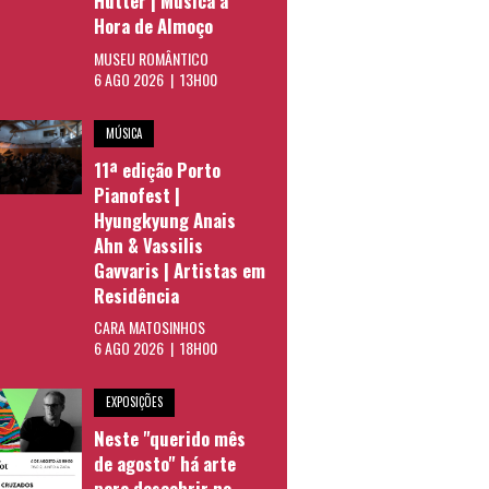
Hütter | Música à
Hora de Almoço
MUSEU ROMÂNTICO
6 AGO 2026 | 13H00
MÚSICA
11ª edição Porto
Pianofest |
Hyungkyung Anais
Ahn & Vassilis
Gavvaris | Artistas em
Residência
CARA MATOSINHOS
6 AGO 2026 | 18H00
EXPOSIÇÕES
Neste "querido mês
de agosto" há arte
para descobrir no