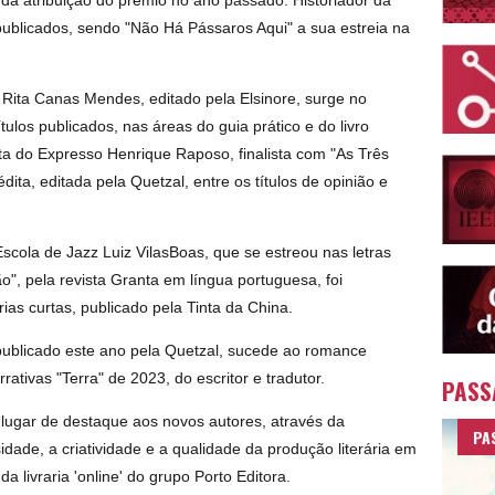
da atribuição do prémio no ano passado. Historiador da
 publicados, sendo "Não Há Pássaros Aqui" a sua estreia na
 Rita Canas Mendes, editado pela Elsinore, surge no
ítulos publicados, nas áreas do guia prático e do livro
ista do Expresso Henrique Raposo, finalista com "As Três
ita, editada pela Quetzal, entre os títulos de opinião e
cola de Jazz Luiz VilasBoas, que se estreou nas letras
", pela revista Granta em língua portuguesa, foi
rias curtas, publicado pela Tinta da China.
ublicado este ano pela Quetzal, sucede ao romance
ativas "Terra" de 2023, do escritor e tradutor.
PASS
lugar de destaque aos novos autores, através da
PA
idade, a criatividade e a qualidade da produção literária em
 livraria 'online' do grupo Porto Editora.