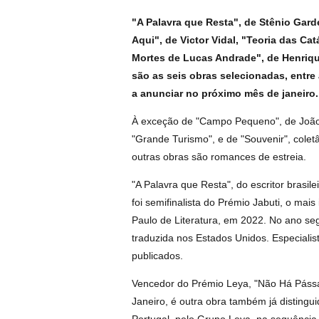
"A Palavra que Resta", de Stênio Gard
Aqui", de Victor Vidal, "Teoria das Ca
Mortes de Lucas Andrade", de Henriq
são as seis obras selecionadas, entre
a anunciar no próximo mês de janeiro.
À exceção de "Campo Pequeno", de João
"Grande Turismo", e de "Souvenir", colet
outras obras são romances de estreia.
"A Palavra que Resta", do escritor brasil
foi semifinalista do Prémio Jabuti, o mais 
Paulo de Literatura, em 2022. No ano se
traduzida nos Estados Unidos. Especialist
publicados.
Vencedor do Prémio Leya, "Não Há Pássaro
Janeiro, é outra obra também já distingui