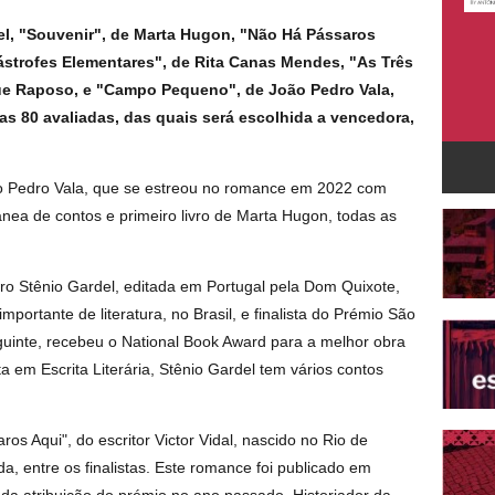
el, "Souvenir", de Marta Hugon, "Não Há Pássaros
tástrofes Elementares", de Rita Canas Mendes, "As Três
ue Raposo, e "Campo Pequeno", de João Pedro Vala,
 as 80 avaliadas, das quais será escolhida a vencedora,
 Pedro Vala, que se estreou no romance em 2022 com
ânea de contos e primeiro livro de Marta Hugon, todas as
eiro Stênio Gardel, editada em Portugal pela Dom Quixote,
importante de literatura, no Brasil, e finalista do Prémio São
guinte, recebeu o National Book Award para a melhor obra
a em Escrita Literária, Stênio Gardel tem vários contos
s Aqui", do escritor Victor Vidal, nascido no Rio de
da, entre os finalistas. Este romance foi publicado em