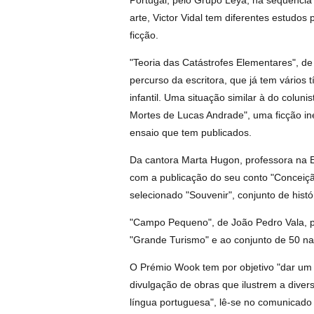
Portugal, pelo Grupo Leya, na sequência 
arte, Victor Vidal tem diferentes estudos
ficção.
"Teoria das Catástrofes Elementares", de
percurso da escritora, que já tem vários t
infantil. Uma situação similar à do colun
Mortes de Lucas Andrade", uma ficção inéd
ensaio que tem publicados.
Da cantora Marta Hugon, professora na Es
com a publicação do seu conto "Conceição
selecionado "Souvenir", conjunto de histó
"Campo Pequeno", de João Pedro Vala, p
"Grande Turismo" e ao conjunto de 50 narr
O Prémio Wook tem por objetivo "dar um 
divulgação de obras que ilustrem a divers
língua portuguesa", lê-se no comunicado da