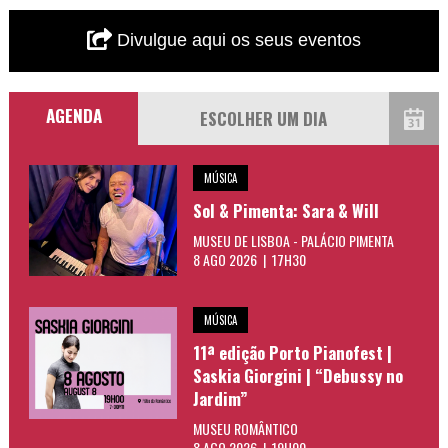
Divulgue aqui os seus eventos
AGENDA
MÚSICA
Sol & Pimenta: Sara & Will
MUSEU DE LISBOA - PALÁCIO PIMENTA
8 AGO 2026 | 17H30
MÚSICA
11ª edição Porto Pianofest |
Saskia Giorgini | “Debussy no
Jardim”
MUSEU ROMÂNTICO
8 AGO 2026 | 19H00