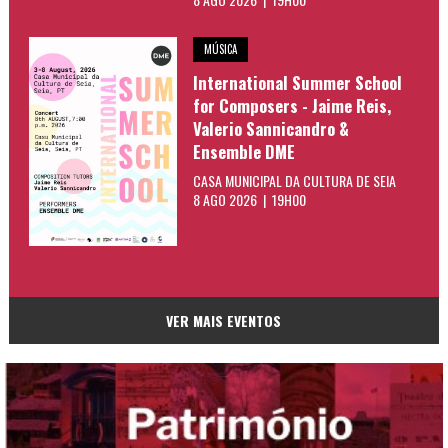
MÚSICA
International Summer School
for Composers - Jaime Reis,
Valerio Sannicandro &
Ensemble DME
CASA MUNICIPAL DA CULTURA DE SEIA
8 AGO 2026 | 19H00
VER MAIS EVENTOS