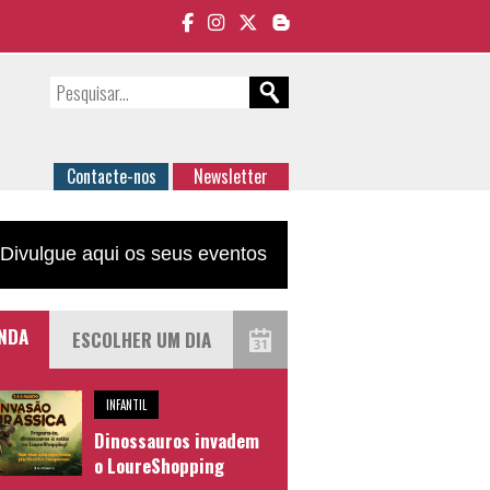
Contacte-nos
Newsletter
Divulgue aqui os seus eventos
NDA
INFANTIL
Dinossauros invadem
o LoureShopping