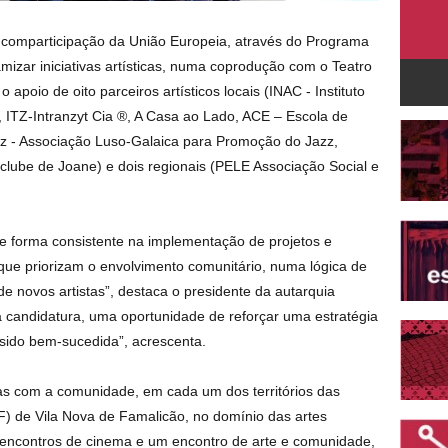
 comparticipação da União Europeia, através do Programa
mizar iniciativas artísticas, numa coprodução com o Teatro
 apoio de oito parceiros artísticos locais (INAC - Instituto
al, ITZ-Intranzyt Cia ®, A Casa ao Lado, ACE – Escola de
zz - Associação Luso-Galaica para Promoção do Jazz,
clube de Joane) e dois regionais (PELE Associação Social e
e forma consistente na implementação de projetos e
l que priorizam o envolvimento comunitário, numa lógica de
de novos artistas”, destaca o presidente da autarquia
a candidatura, uma oportunidade de reforçar uma estratégia
m sido bem-sucedida”, acrescenta.
cas com a comunidade, em cada um dos territórios das
F) de Vila Nova de Famalicão, no domínio das artes
s encontros de cinema e um encontro de arte e comunidade,