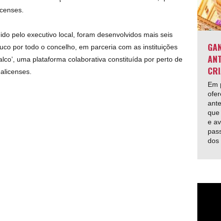
icenses.
 pelo executivo local, foram desenvolvidos mais seis
GAN
uco por todo o concelho, em parceria com as instituições
ANT
alco’, uma plataforma colaborativa constituída por perto de
CRI
alicenses.
Em p
ofer
ante
que 
e av
pas
dos