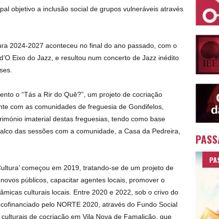
al objetivo a inclusão social de grupos vulneráveis através
ltura 2024-2027 aconteceu no final do ano passado, com o
a d’O Eixo do Jazz, e resultou num concerto de Jazz inédito
ses.
nto o “Tás a Rir do Quê?”, um projeto de cocriação
ente com as comunidades de freguesia de Gondifelos,
rimónio imaterial destas freguesias, tendo como base
palco das sessões com a comunidade, a Casa da Pedreira,
PASS
PA
Cultura’ começou em 2019, tratando-se de um projeto de
 novos públicos, capacitar agentes locais, promover o
nâmicas culturais locais. Entre 2020 e 2022, sob o crivo do
to cofinanciado pelo NORTE 2020, através do Fundo Social
ulturais de cocriação em Vila Nova de Famalicão, que