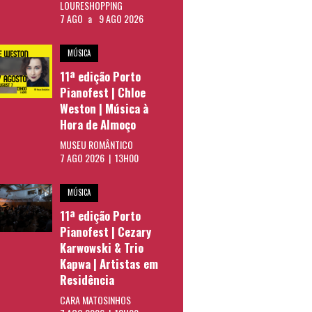
LOURESHOPPING
7 AGO
a
9 AGO 2026
MÚSICA
11ª edição Porto
Pianofest | Chloe
Weston | Música à
Hora de Almoço
MUSEU ROMÂNTICO
7 AGO 2026 | 13H00
MÚSICA
11ª edição Porto
Pianofest | Cezary
Karwowski & Trio
Kapwa | Artistas em
Residência
CARA MATOSINHOS