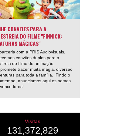
HE CONVITES PARA A
ESTREIA DO FILME "FINNICK:
ATURAS MÁGICAS"
arceria com a PRIS Audiovisuais,
ecemos convites duplos para a
streia do filme de animação,
promete trazer muita magia, diversão
enturas para toda a família. Findo o
satempo, anunciamos aqui os nomes
 vencedores!
Visitas
131,372,829