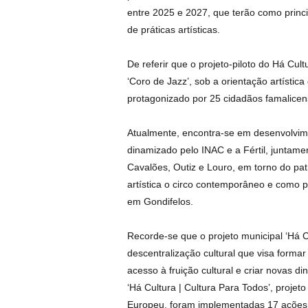
entre 2025 e 2027, que terão como princip
de práticas artísticas.
De referir que o projeto-piloto do Há Cu
‘Coro de Jazz’, sob a orientação artístic
protagonizado por 25 cidadãos famalicen
Atualmente, encontra-se em desenvolvime
dinamizado pelo INAC e a Fértil, juntam
Cavalões, Outiz e Louro, em torno do pat
artística o circo contemporâneo e como 
em Gondifelos.
Recorde-se que o projeto municipal ‘Há 
descentralização cultural que visa formar
acesso à fruição cultural e criar novas di
‘Há Cultura | Cultura Para Todos’, proje
Europeu, foram implementadas 17 ações c