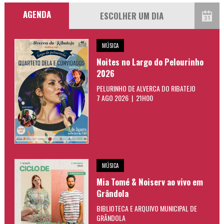
AGENDA
MÚSICA
Noites no Largo do Pelourinho
2026
PELURINHO DE ALVERCA DO RIBATEJO
7 AGO 2026 | 21H00
MÚSICA
Mia Tomé & Noiserv ao vivo em
Grândola
BIBLIOTECA E ARQUIVO MUNICIPAL DE
GRÂNDOLA