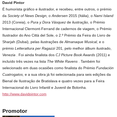
David Pintor
É humorista gráfico e ilustrador, e recebeu, entre outros, o prémio
da
Society of News Design,
o
Andersen
2015 (Itália), o
Nami Island
2013 (Coreia), o
Pura y Dora Vásquez
de ilustração, o Prémio
Internacional Clermont-Ferrand de cadernos de viagem, o Prémio
Ilustrador do Ano Città del Sole, o 2.º Prémio da Feira do Livro de
Sharjah (Dubai), pelas ilustrações de
Almanaque Musical,
e o
prémio
Letterattura per Ragazzi
201, pelo melhor álbum ilustrado,
Venezia
. Foi ainda finalista dos
CJ Picture Book Awards
(2011) e
incluído três vezes na lista
The White Ravens
. Também foi
selecionado em duas ocasiões como finalista do Prémio
Fundación
Cuatrogatos,
e a sua obra já foi selecionada para seis edições da
Bienal de Ilustração de Bratislava e quatro vezes para a Feira
Internacional do Livro Infantil e Juvenil de Bolonha.
http://www.davidpintor.com
Promotor