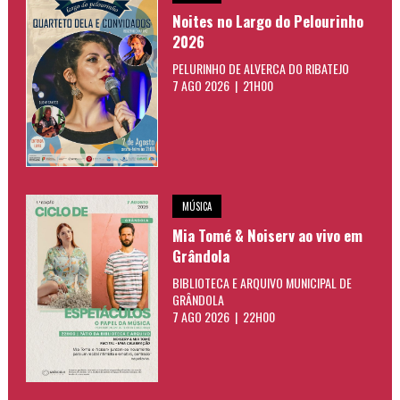
Noites no Largo do Pelourinho
2026
PELURINHO DE ALVERCA DO RIBATEJO
7 AGO 2026 | 21H00
MÚSICA
Mia Tomé & Noiserv ao vivo em
Grândola
BIBLIOTECA E ARQUIVO MUNICIPAL DE
GRÂNDOLA
7 AGO 2026 | 22H00