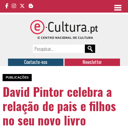
Contacte-nos
Newsletter
PUBLICAÇÕES
David Pintor celebra a
relação de pais e filhos
no seu novo livro