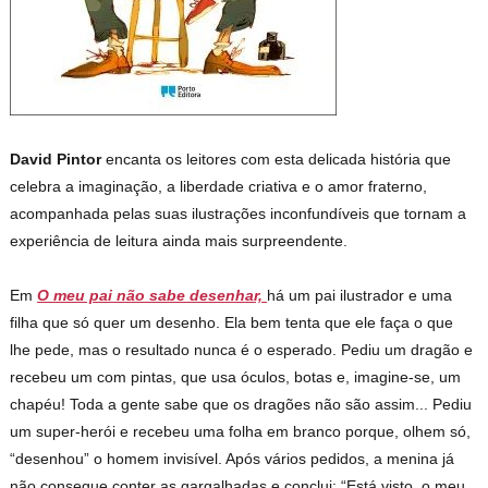
David Pintor
encanta os leitores com esta delicada história que
celebra a imaginação, a liberdade criativa e o amor fraterno,
acompanhada pelas suas ilustrações inconfundíveis que tornam a
experiência de leitura ainda mais surpreendente.
Em
O meu pai não sabe desenhar,
há um pai ilustrador e uma
filha que só quer um desenho. Ela bem tenta que ele faça o que
lhe pede, mas o resultado nunca é o esperado. Pediu um dragão e
recebeu um com pintas, que usa óculos, botas e, imagine-se, um
chapéu! Toda a gente sabe que os dragões não são assim... Pediu
um super-herói e recebeu uma folha em branco porque, olhem só,
“desenhou” o homem invisível. Após vários pedidos, a menina já
não consegue conter as gargalhadas e conclui: “Está visto, o meu