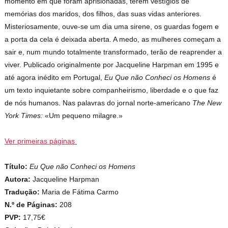
momento em que foram aprisionadas, terem vestígios de
memórias dos maridos, dos filhos, das suas vidas anteriores.
Misteriosamente, ouve-se um dia uma sirene, os guardas fogem e
a porta da cela é deixada aberta. A medo, as mulheres começam a
sair e, num mundo totalmente transformado, terão de reaprender a
viver. Publicado originalmente por Jacqueline Harpman em 1995 e
até agora inédito em Portugal,
Eu Que não Conheci os Homens
é
um texto inquietante sobre companheirismo, liberdade e o que faz
de nós humanos. Nas palavras do jornal norte-americano
The New
York Times:
«Um pequeno milagre.»
Ver primeiras páginas
Título:
Eu Que não Conheci os Homens
Autora:
Jacqueline Harpman
Tradução:
Maria de Fátima Carmo
N.º de Páginas:
208
PVP:
17,75€