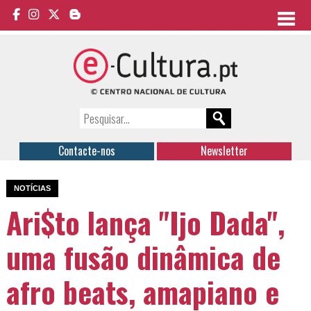
Contacte-nos
Newsletter
NOTÍCIAS
Ari$to lança "Ijo Dada",
uma fusão dinâmica de
afro beats, amapiano e