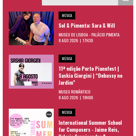
MÚSICA
Sol & Pimenta: Sara & Will
MUSEU DE LISBOA - PALÁCIO PIMENTA
8 AGO 2026 | 17H30
MÚSICA
11ª edição Porto Pianofest |
Saskia Giorgini | “Debussy no
Jardim”
MUSEU ROMÂNTICO
8 AGO 2026 | 19H00
MÚSICA
International Summer School
for Composers - Jaime Reis,