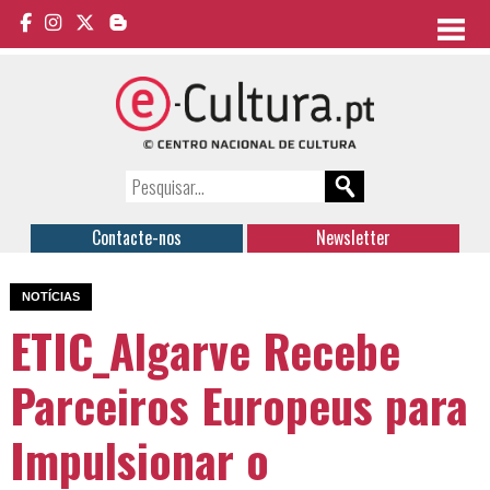
Contacte-nos
Newsletter
NOTÍCIAS
ETIC_Algarve Recebe
Parceiros Europeus para
Impulsionar o