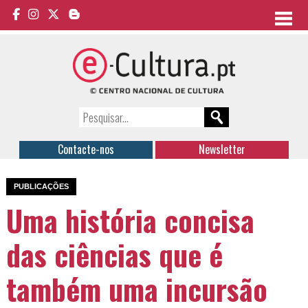
Contacte-nos
Newsletter
PUBLICAÇÕES
Uma história concisa
das ciências que é
também uma incursão