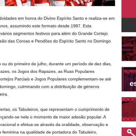
tividades em honra do Divino Espírito Santo e realiza-se em
anos, assumindo este formato desde 1987. Esta
ra vários segmentos festivos para além do Grande Cortejo
issão das Coroas e Pendões do Espírito Santo no Domingo
o ou do primeiro de julho, durante um período de dez dias,
apazes, os Jogos dos Rapazes, as Ruas Populares
rtejos Parciais e Jogos Populares complementam-se até
 domingo, culminando com a distribuição de géneros
eira.
fertas, os Tabuleiros, que representam o cumprimento de
ançando-se nele o momento de maior adesão popular. A
racional e efetua-se através da oralidade, observação e
o feminina na qualidade de portadora do Tabuleiro,