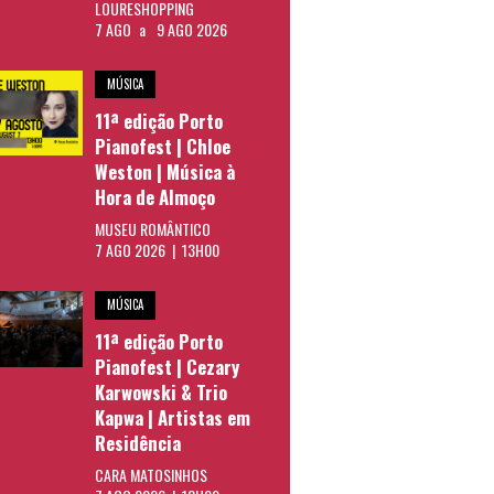
LOURESHOPPING
7 AGO
a
9 AGO 2026
MÚSICA
11ª edição Porto
Pianofest | Chloe
Weston | Música à
Hora de Almoço
MUSEU ROMÂNTICO
7 AGO 2026 | 13H00
MÚSICA
11ª edição Porto
Pianofest | Cezary
Karwowski & Trio
Kapwa | Artistas em
Residência
CARA MATOSINHOS