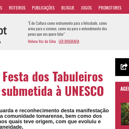
AS
ROTEIROS
PUBLICAÇÕES
BLOGUE
JOGOS
PROMOTORES
"É de Cultura como instrumento para a felicidade, como
arma para o civismo, como via para o entendimento dos
povos que vos quero falar"
Helena Vaz da Silva
LER BIOGRAFIA
 Festa dos Tabuleiros
i submetida à UNESCO
AGE
guarda e reconhecimento desta manifestação
 da comunidade tomarense, bem como dos
nos quais teve origem, com que evoluiu e
aneidade.