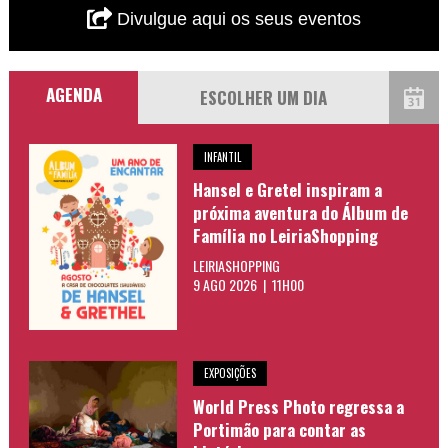
Divulgue aqui os seus eventos
AGENDA
INFANTIL
Hansel e Gretel inspiram a
próxima aventura do Álbum de
Família no LeiriaShopping
LEIRIASHOPPING
9 AGO 2026 | 11H00
EXPOSIÇÕES
World Press Photo regressa a
Portimão para contar as