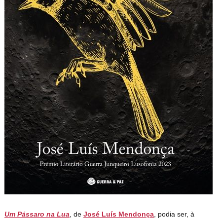
Um Pássaro na Lua
, de
José Luís Mendonça
, podia ser, à