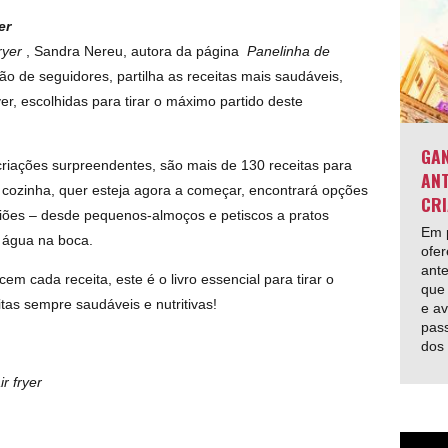
er
ryer
, Sandra Nereu, autora da página
Panelinha de
o de seguidores, partilha as receitas mais saudáveis,
yer, escolhidas para tirar o máximo partido deste
GAN
criações surpreendentes, são mais de 130 receitas para
ANT
 cozinha, quer esteja agora a começar, encontrará opções
CRI
casiões – desde pequenos-almoços e petiscos a pratos
Em p
r água na boca.
ofer
ante
m cada receita, este é o livro essencial para tirar o
que 
tas sempre saudáveis e nutritivas!
e av
pas
dos
r fryer