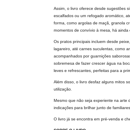
Assim, o livro oferece desde sugestões si
escalfados ou um refogado aromático, at
forma, como argolas de maçã, granola c
momentos de convívio à mesa, há ainda en
Os pratos principais incluem desde peixe
lagareiro, até carnes suculentas, como a
acompanhados por guarnições saborosas
sobremesa de fazer crescer água na boca,
leves e refrescantes, perfeitas para a pr
Além disso, o livro desfaz alguns mitos s
utilização.
Mesmo que não seja experiente na arte da 
indicações para brilhar junto de familiar
O livro já se encontra em pré-venda e che