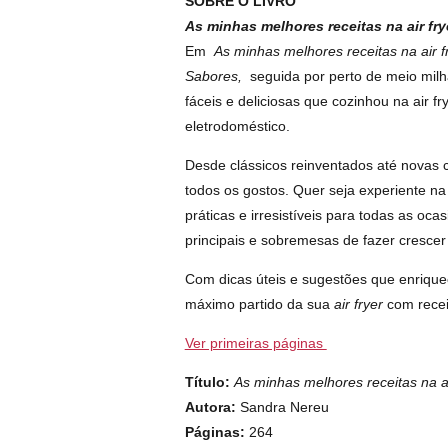
SOBRE O LIVRO
As minhas melhores receitas na air fry
Em
As minhas melhores receitas na air f
Sabores,
seguida por perto de meio milhã
fáceis e deliciosas que cozinhou na air fr
eletrodoméstico.
Desde clássicos reinventados até novas 
todos os gostos. Quer seja experiente na
práticas e irresistíveis para todas as o
principais e sobremesas de fazer cresce
Com dicas úteis e sugestões que enriquece
máximo partido da sua
air fryer
com recei
Ver primeiras páginas
Título:
As minhas melhores receitas na ai
Autora:
Sandra Nereu
Páginas:
264