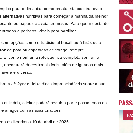
mples para o dia a dia, como batata frita caseira, ovos
é alternativas nutritivas para começar a manhã da melhor
rocante ou papas de aveia cremosas. Para quem gosta de
tradas e petiscos, ideais para partilhar.
, com opções como o tradicional bacalhau à Brás ou à
rroz de pato ou espetadas de frango, sempre
. E, como nenhuma refeição fica completa sem uma
 encontrará doces irresistíveis, além de iguarias mais
imavera e o verão.
obre a
air fryer
e deixa dicas imprescindíveis sobre a sua
PASS
culinária, o leitor poderá seguir a par e passo todas as
es e amigos com as suas criações.
PA
ga às livrarias a 10 de abril de 2025.