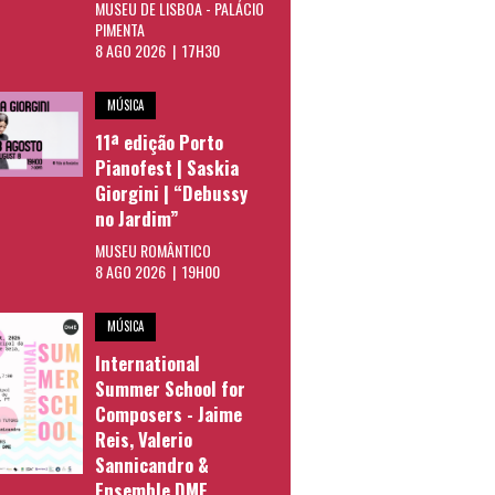
MUSEU DE LISBOA - PALÁCIO
PIMENTA
8 AGO 2026 | 17H30
MÚSICA
11ª edição Porto
Pianofest | Saskia
Giorgini | “Debussy
no Jardim”
MUSEU ROMÂNTICO
8 AGO 2026 | 19H00
MÚSICA
International
Summer School for
Composers - Jaime
Reis, Valerio
Sannicandro &
Ensemble DME