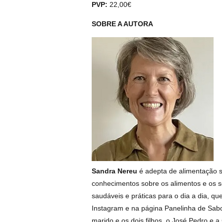
PVP:
22,00€
SOBRE A AUTORA
Sandra Nereu
é adepta de alimentação s
conhecimentos sobre os alimentos e os se
saudáveis e práticas para o dia a dia, q
Instagram e na página Panelinha de Sabor
marido e os dois filhos, o José Pedro e a