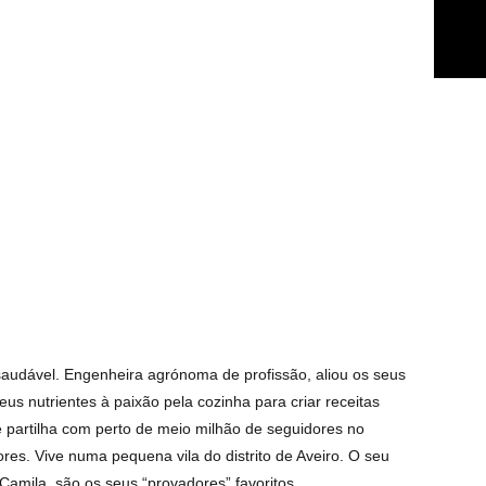
audável. Engenheira agrónoma de profissão, aliou os seus
us nutrientes à paixão pela cozinha para criar receitas
ue partilha com perto de meio milhão de seguidores no
es. Vive numa pequena vila do distrito de Aveiro. O seu
 Camila, são os seus “provadores” favoritos.