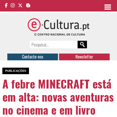
Contacte-nos
Newsletter
PUBLICAÇÕES
A febre MINECRAFT está
em alta: novas aventuras
no cinema e em livro