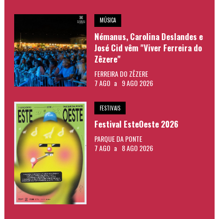
MÚSICA
Némanus, Carolina Deslandes e
José Cid vêm "Viver Ferreira do
Zêzere"
FERREIRA DO ZÊZERE
7 AGO
a
9 AGO 2026
FESTIVAIS
Festival EsteOeste 2026
PARQUE DA PONTE
7 AGO
a
8 AGO 2026