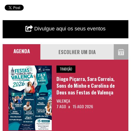
Divulgue aqui os seus eventos
AGENDA
TRADIÇÃO
Diogo Piçarra, Sara Correia,
Sons do Minho e Carolina de
Deus nas Festas de Valença
VALENÇA
7 AGO
a
15 AGO 2026