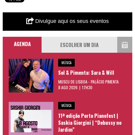
Divulgue aqui os seus eventos
AGENDA
MÚSICA
Sol & Pimenta: Sara & Will
MUSEU DE LISBOA - PALÁCIO PIMENTA
8 AGO 2026 | 17H30
MÚSICA
11ª edição Porto Pianofest |
Saskia Giorgini | “Debussy no
Jardim”