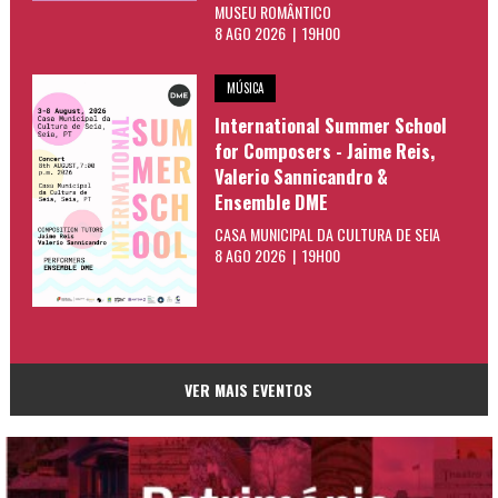
MUSEU ROMÂNTICO
8 AGO 2026 | 19H00
MÚSICA
International Summer School
for Composers - Jaime Reis,
Valerio Sannicandro &
Ensemble DME
CASA MUNICIPAL DA CULTURA DE SEIA
8 AGO 2026 | 19H00
VER MAIS EVENTOS