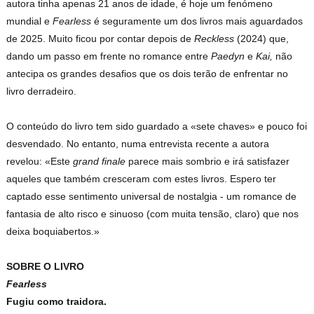
autora tinha apenas 21 anos de idade, é hoje um fenómeno
mundial e
Fearless
é seguramente um dos livros mais aguardados
de 2025. Muito ficou por contar depois de
Reckless
(2024) que,
dando um passo em frente no romance entre
Paedyn
e
Kai,
não
antecipa os grandes desafios que os dois terão de enfrentar no
livro derradeiro.
O conteúdo do livro tem sido guardado a «sete chaves» e pouco foi
desvendado. No entanto, numa entrevista recente a autora
revelou: «Este
grand finale
parece mais sombrio e irá satisfazer
aqueles que também cresceram com estes livros. Espero ter
captado esse sentimento universal de nostalgia - um romance de
fantasia de alto risco e sinuoso (com muita tensão, claro) que nos
deixa boquiabertos.»
SOBRE O LIVRO
Fearless
Fugiu como traidora.