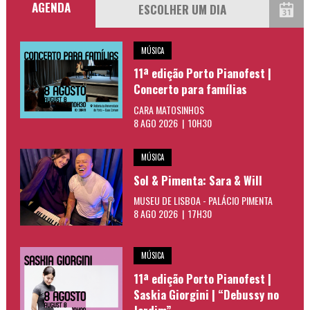
AGENDA
MÚSICA
11ª edição Porto Pianofest |
Concerto para famílias
CARA MATOSINHOS
8 AGO 2026 | 10H30
MÚSICA
Sol & Pimenta: Sara & Will
MUSEU DE LISBOA - PALÁCIO PIMENTA
8 AGO 2026 | 17H30
MÚSICA
11ª edição Porto Pianofest |
Saskia Giorgini | “Debussy no