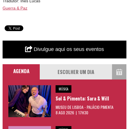
Tradutor: Inês Lucas
Guerra & Paz
Divulgue aqui os seus eventos
AGENDA
MÚSICA
Sol & Pimenta: Sara & Will
MUSEU DE LISBOA - PALÁCIO PIMENTA
8 AGO 2026 | 17H30