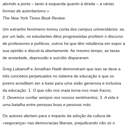
abrindo a porta – tanto à esquerda quanto à direita – a várias
formas de autoritarismo.»
The New York Times Book Review
Um estranho fenómeno tomou conta dos
campus
universitários: se,
por um lado, os estudantes ditos progressistas proíbem o discurso
de professores e políticos, outros há que têm relutância em expor a
sua opinião e discuti-la abertamente. Ao mesmo tempo, as taxas
de ansiedade, depressão e suicídio dispararam.
Greg Lukianoff e Jonathan Haidt demonstram que isso se deve a
três conceitos perpetuados no sistema de educação e que os
jovens acreditam ser a base para uma visão generosa e inclusiva
da educação: 1.
O que não nos mata torna-nos mais fracos
;
2.
Devemos confiar sempre nos nossos sentimentos
; 3.
A vida é
uma batalha entre pessoas boas e pessoas más
.
Os autores alertam para o impacto da adoção da cultura de
«segurança» nas democracias liberais, prejudicando não só o