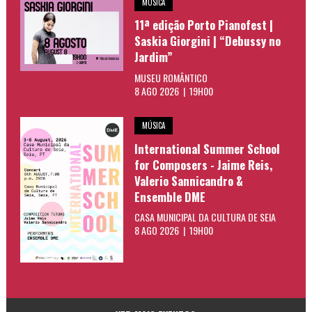
MÚSICA
11ª edição Porto Pianofest |
Saskia Giorgini | “Debussy no
Jardim”
MUSEU ROMÂNTICO
8 AGO 2026 | 19H00
MÚSICA
International Summer School
for Composers - Jaime Reis,
Valerio Sannicandro &
Ensemble DME
CASA MUNICIPAL DA CULTURA DE SEIA
8 AGO 2026 | 19H00