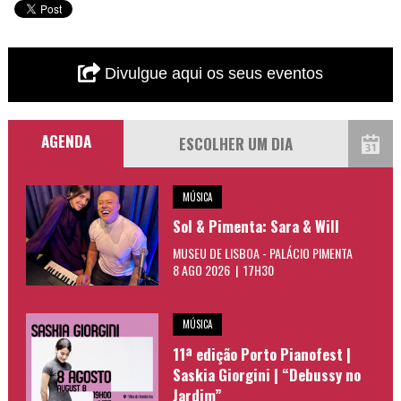
Divulgue aqui os seus eventos
AGENDA
MÚSICA
Sol & Pimenta: Sara & Will
MUSEU DE LISBOA - PALÁCIO PIMENTA
8 AGO 2026 | 17H30
MÚSICA
11ª edição Porto Pianofest |
Saskia Giorgini | “Debussy no
Jardim”