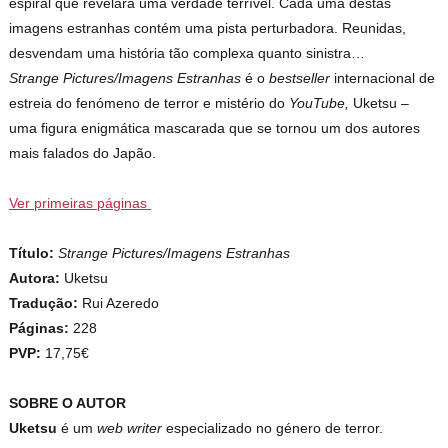
espiral que revelará uma verdade terrível. Cada uma destas
imagens estranhas contém uma pista perturbadora. Reunidas,
desvendam uma história tão complexa quanto sinistra…
Strange Pictures/Imagens Estranhas
é o
bestseller
internacional de
estreia do fenómeno de terror e mistério do
YouTube,
Uketsu –
uma figura enigmática mascarada que se tornou um dos autores
mais falados do Japão.
Ver primeiras páginas
Título:
Strange Pictures/Imagens Estranhas
Autora:
Uketsu
Tradução:
Rui Azeredo
Páginas:
228
PVP:
17,75€
SOBRE O AUTOR
Uketsu
é um
web writer
especializado no género de terror.