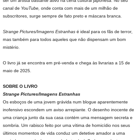
ser um artista bastante ativo na cena cultural japonesa. No seu
canal de
YouTube,
onde conta com mais de um milhão de
subscritores, surge sempre de fato preto e máscara branca.
Strange Pictures/Imagens Estranhas
é ideal para os fãs de terror,
mas também para todos aqueles que não dispensam um bom
mistério.
O livro já se encontra em pré-venda e chega às livrarias a 15 de
maio de 2025.
SOBRE O LIVRO
Strange Pictures/Imagens Estranhas
Os esboços de uma jovem grávida num blogue aparentemente
inofensivo escondem um aviso arrepiante. O desenho inocente de
uma criança junto da sua casa contém uma mensagem secreta e
sombria. Um rabisco feito por uma vítima de homicídio nos seus
últimos momentos de vida conduz um detetive amador a uma