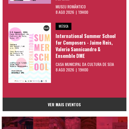
MUSEU ROMÂNTICO
8 AGO 2026 | 19H00
MÚSICA
International Summer School
for Composers - Jaime Reis,
Valerio Sannicandro &
Ensemble DME
CASA MUNICIPAL DA CULTURA DE SEIA
8 AGO 2026 | 19H00
VER MAIS EVENTOS