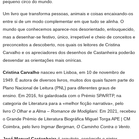
pequeno circo do mundo.
Um livro que transforma pessoas, animais e coisas encaixando-os
entre si de um modo complementar em que tudo se alinha. O
mundo que conhecemos aparece-nos desorientado, enlouquecido,
mas a desenhar-se festivo, único, irrepetível e cheio de conceitos e
preconceitos a descoberto, nos quais os leitores de Cristina
Carvalho e os apreciadores dos desenhos de Castanheira poderão
desvendar as orientações mais oníricas.
Cristina Carvalho
nasceu em Lisboa, em 10 de novembro de
1949. É autora de diversos livros, muitos dos quais fazem parte do
Plano Nacional de Leitura (PNL) para diferentes graus de
ensino. Em 2016, foi galardoada com o Prémio SPA/RTP, na
categoria de Literatura para a «melhor ficção narrativa», pelo
livro
O Olhar e a Alma – Romance de Modigliani
. Em 2021, recebeu
o Grande Prémio de Literatura Biográfica Miguel Torga APE | CM
Coimbra, pelo livro
Ingmar Bergman, O Caminho Contra o Vento
.
José Manuel Castanheira
é arquiteto, cenógrafo e pintor.