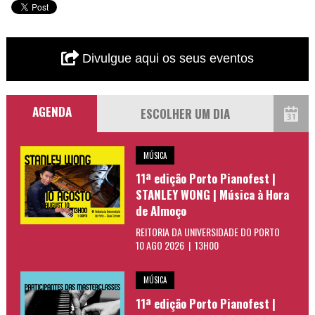
Divulgue aqui os seus eventos
AGENDA
MÚSICA
11ª edição Porto Pianofest |
STANLEY WONG | Música à Hora
de Almoço
REITORIA DA UNIVERSIDADE DO PORTO
10 AGO 2026 | 13H00
MÚSICA
11ª edição Porto Pianofest |