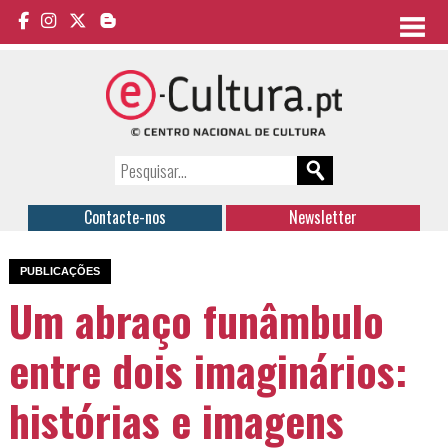
Contacte-nos
Newsletter
PUBLICAÇÕES
Um abraço funâmbulo
entre dois imaginários:
histórias e imagens