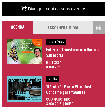
Divulgue aqui os seus eventos
AGENDA
CONFERÊNCIAS
Palestra Transformar a Dor em
Sabedoria
IPDJ LISBOA
8 AGO 2026
MÚSICA
11ª edição Porto Pianofest |
Concerto para famílias
CARA MATOSINHOS
8 AGO 2026 | 10H30