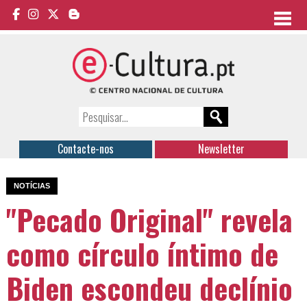
Contacte-nos
Newsletter
NOTÍCIAS
"Pecado Original" revela
como círculo íntimo de
Biden escondeu declínio