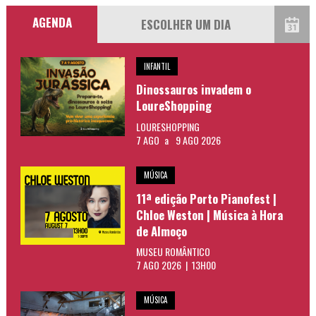
AGENDA
INFANTIL
Dinossauros invadem o
LoureShopping
LOURESHOPPING
7 AGO
a
9 AGO 2026
MÚSICA
11ª edição Porto Pianofest |
Chloe Weston | Música à Hora
de Almoço
MUSEU ROMÂNTICO
7 AGO 2026 | 13H00
MÚSICA