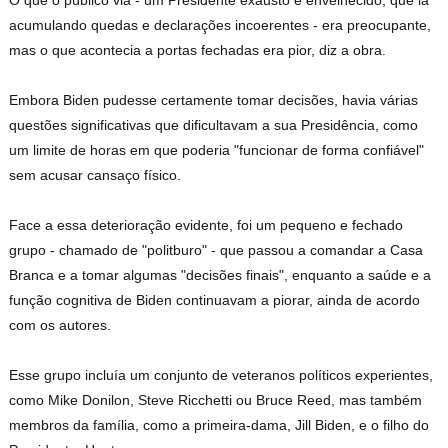
O que o público via - um Presidente exausto e envelhecido, que ia
acumulando quedas e declarações incoerentes - era preocupante,
mas o que acontecia a portas fechadas era pior, diz a obra.
Embora Biden pudesse certamente tomar decisões, havia várias
questões significativas que dificultavam a sua Presidência, como
um limite de horas em que poderia "funcionar de forma confiável"
sem acusar cansaço físico.
Face a essa deterioração evidente, foi um pequeno e fechado
grupo - chamado de "politburo" - que passou a comandar a Casa
Branca e a tomar algumas "decisões finais", enquanto a saúde e a
função cognitiva de Biden continuavam a piorar, ainda de acordo
com os autores.
Esse grupo incluía um conjunto de veteranos políticos experientes,
como Mike Donilon, Steve Ricchetti ou Bruce Reed, mas também
membros da família, como a primeira-dama, Jill Biden, e o filho do