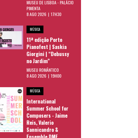
MUSEU DE LISBOA - PALÁCIO
PIMENTA
8 AGO 2026 | 17H30
MÚSICA
11ª edição Porto
Pianofest | Saskia
Giorgini | “Debussy
no Jardim”
MUSEU ROMÂNTICO
8 AGO 2026 | 19H00
MÚSICA
International
Summer School for
Composers - Jaime
Reis, Valerio
Sannicandro &
Ensemble DME