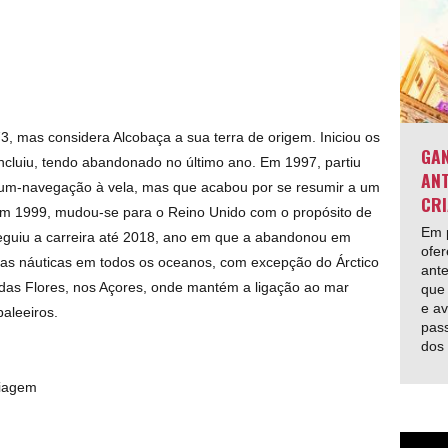
, mas considera Alcobaça a sua terra de origem. Iniciou os
GAN
ncluiu, tendo abandonado no último ano. Em 1997, partiu
ANT
um-navegação à vela, mas que acabou por se resumir a um
CRI
 Em 1999, mudou-se para o Reino Unido com o propósito de
Em p
Seguiu a carreira até 2018, ano em que a abandonou em
ofer
lhas náuticas em todos os oceanos, com excepção do Árctico
ante
a das Flores, nos Açores, onde mantém a ligação ao mar
que 
e av
aleeiros.
pas
dos
Viagem